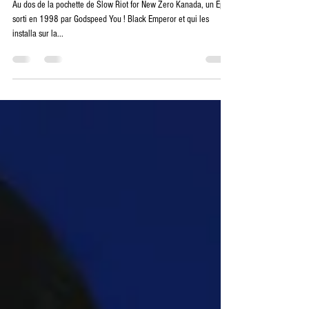
G_d’s Pee at State’s End !
Au dos de la pochette de Slow Riot for New Zero Kanada, un Ep
sorti en 1998 par Godspeed You ! Black Emperor et qui les
installa sur la...