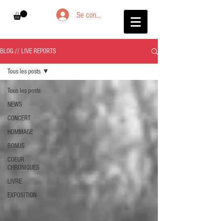
Se connecter
BLOG // LIVE REPORTS
Tous les posts
Tous les posts
NEWS
CONCERT
HOMMAGE
BONUS
COEUR
CHRONIQUES
LIVRE
EXPOSITION