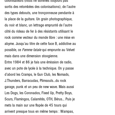
colonisateurs (nous ne sommes toujours pas 
sortis des retombées des colonisations), de l’autre 
des types debouts, une tronçonneuse pendante à 
la place de la guitare. Un grain photographique, 
du noir et blanc, un lettrage emprunté de l’autre 
côté du rideau de fer à des résistants utilisant le 
rock comme vecteur du monde libre : une mise en 
abyme. Jusqu’au titre de cette face B, addictive au 
possible, ce 
Femme fatale
 qui emprunte au Velvet 
mais dans une dimension stoogienne.
Entre 1984 et 86 je fais une émission de radio, 
avec un pote de lycée à la technique. On y passe 
d’abord les Cramps, le Gun Club, les Nomads, 
J.Thunders, Barracudas, Plimsouls...du rock 
garage, punk et un peu de new wave. Mais aussi 
Les Dogs, les Coronados, Fixed Up, Pretty Boys, 
Scurs, Flamingos, Calamités, OTH, Bérus... Puis je 
mets la main sur une flopée de 45 tours qui 
arrivent presque tous en même temps : Wampas, 