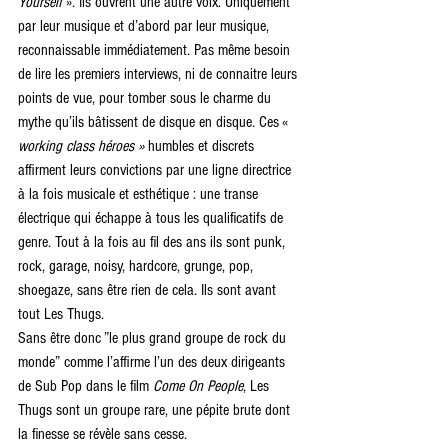
Yourself
 ». Ils ouvrent une autre voix. Uniquement 
par leur musique et d’abord par leur musique, 
reconnaissable immédiatement. Pas même besoin 
de lire les premiers interviews, ni de connaitre leurs 
points de vue, pour tomber sous le charme du 
mythe qu’ils bâtissent de disque en disque. Ces « 
working class héroes »
 humbles et discrets 
affirment leurs convictions par une ligne directrice 
à la fois musicale et esthétique : une transe 
électrique qui échappe à tous les qualificatifs de 
genre. Tout à la fois au fil des ans ils sont punk, 
rock, garage, noisy, hardcore, grunge, pop, 
shoegaze, sans être rien de cela. Ils sont avant 
tout Les Thugs.
Sans être donc ”le plus grand groupe de rock du 
monde” comme l’affirme l’un des deux dirigeants 
de Sub Pop dans le film 
Come On People
, Les 
Thugs sont un groupe rare, une pépite brute dont 
la finesse se révèle sans cesse.