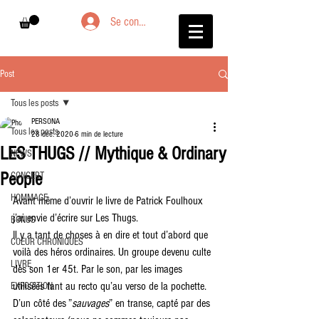
Se connecter
Post
Tous les posts
PERSONA
Tous les posts
28 déc. 2020
6 min de lecture
LES THUGS // Mythique & Ordinary
NEWS
People
CONCERT
HOMMAGE
Avant même d’ouvrir le livre de Patrick Foulhoux 
j’ai envie d’écrire sur Les Thugs.
BONUS
Il y a tant de choses à en dire et tout d’abord que 
COEUR CHRONIQUES
voilà des héros ordinaires. Un groupe devenu culte 
LIVRE
dès son 1er 45t. Par le son, par les images 
utilisées tant au recto qu’au verso de la pochette. 
EXPOSITION
D’un côté des ”
sauvages
” en transe, capté par des 