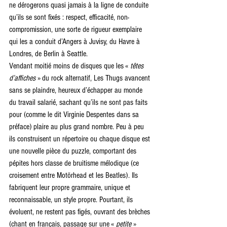
ne dérogerons quasi jamais à la ligne de conduite 
qu’ils se sont fixés : respect, efficacité, non-
compromission, une sorte de rigueur exemplaire 
qui les a conduit d’Angers à Juvisy, du Havre à 
Londres, de Berlin à Seattle.
Vendant moitié moins de disques que les « 
têtes 
d’affiches 
» du rock alternatif, Les Thugs avancent 
sans se plaindre, heureux d’échapper au monde 
du travail salarié, sachant qu’ils ne sont pas faits 
pour (comme le dit Virginie Despentes dans sa 
préface) plaire au plus grand nombre. Peu à peu 
ils construisent un répertoire ou chaque disque est 
une nouvelle pièce du puzzle, comportant des 
pépites hors classe de bruitisme mélodique (ce 
croisement entre Motörhead et les Beatles). Ils 
fabriquent leur propre grammaire, unique et 
reconnaissable, un style propre. Pourtant, ils 
évoluent, ne restent pas figés, ouvrant des brèches 
(chant en français, passage sur une « 
petite
 » 