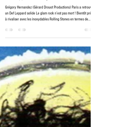
Grégory Hernandez (Gérard Drouot Productions) Paris a retrouvé
un Def Leppard solide Le glam rock n’est pas mort ! Bientôt prêts
à rivaliser avec les inoxydables Rolling Stones en termes de
longévité, plusieurs groupes phare des années 80 continuent de
se produire dans des arènes géantes et des stades, dans des
tournées mondiales massives : Def Leppard, Mötley Crüe,
Scorpions ou Whitesnake. Et le public de répondre présent en
masse, entre boomers nostalgiques et fans issus de