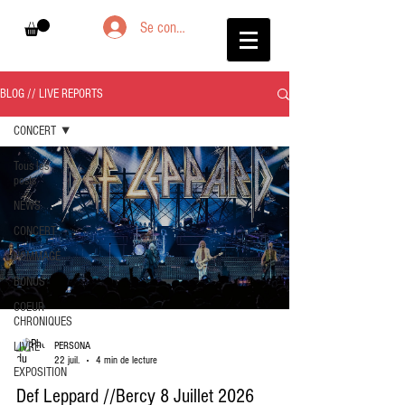
Se connecter
BLOG // LIVE REPORTS
CONCERT
Tous les
posts
NEWS
CONCERT
HOMMAGE
BONUS
COEUR
CHRONIQUES
LIVRE
PERSONA
22 juil.
4 min de lecture
EXPOSITION
Def Leppard //Bercy 8 Juillet 2026