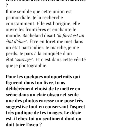
?
Il me semble que cette union est
primordiale. Je la recherche
constamment. Elle est l’origine, elle
ouvre les frontières et enchante le
monde. Bachelard disait "
la forêt est un
état d’âme"
. Être en forêt me met dans
un état particulier. Je marche, je me
perds. Je pars à la conquête d’un
état "
sauvage"
. Et c’est dans cette vérité
que je photographie.
Pour les quelques autoportraits qui
figurent dans ton livre, tu as
délibérément choisi de te mettre en
scène dans un clair obscur et seule
une des photos caresse une pose très
suggestive tout en conservant l'aspect
très pudique de tes images. Le désir
est-il chez toi un sentiment dont on
doit taire l'aveu ?