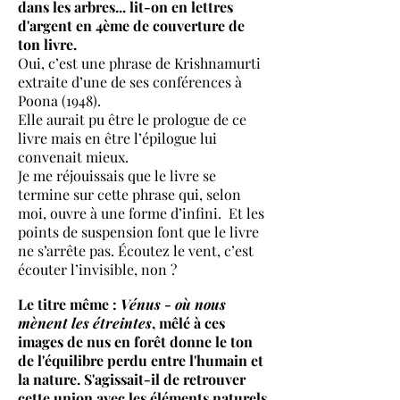
dans les arbres... lit-on en lettres
d'argent en 4ème de couverture de
ton livre.
Oui, c’est une phrase de Krishnamurti
extraite d’une de ses conférences à
Poona (1948).
Elle aurait pu être le prologue de ce
livre mais en être l’épilogue lui
convenait mieux.
Je me réjouissais que le livre se
termine sur cette phrase qui, selon
moi, ouvre à une forme d’infini. Et les
points de suspension font que le livre
ne s’arrête pas. Écoutez le vent, c’est
écouter l’invisible, non ?
Le titre même :
Vénus - où nous
mènent les étreintes
, mêlé à ces
images de nus en forêt donne le ton
de l'équilibre perdu entre l'humain et
la nature. S'agissait-il de retrouver
cette union avec les éléments naturels