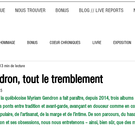
QUE
NOUS TROUVER
BONUS
BLOG // LIVE REPORTS
HOMMAGE
BONUS
COEUR CHRONIQUES
LIVRE
EXPOSITION
13 min de lecture
ron, tout le tremblement
25
 la québécoise Myriam Gendron a fait paraître, depuis 2014, trois albums 
s ponts entre tradition et avant-garde, avançant en douceur comme en colè
laire, de l’artisanat, de la marge et de l’intime. De son parcours, du hasa
ion et ses obsessions, nous nous entretenons – ainsi, bien sûr, que des 