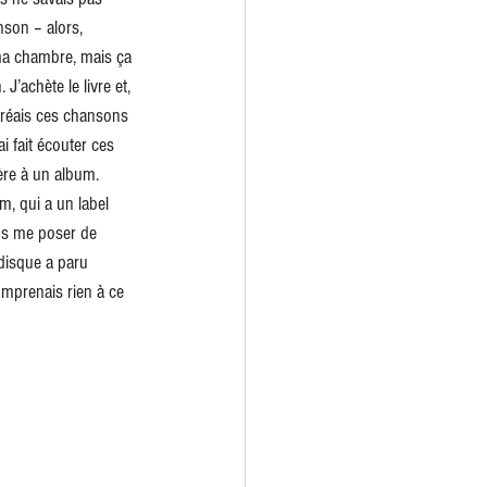
nson – alors, 
 ma chambre, mais ça 
J’achète le livre et, 
créais ces chansons 
i fait écouter ces 
ère à un album. 
, qui a un label 
sans me poser de 
 disque a paru 
omprenais rien à ce 