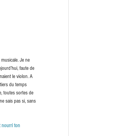
e musicale. Je ne 
ujourd’hui, faute de 
aient le violon. A 
 tiers du temps 
e, toutes sortes de 
ne sais pas si, sans 
 nourri ton 