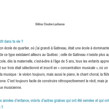
 ©Alice Cloutier-Lachance
ôt dans ta vie ?
on école de quartier, où j’ai grandi à Gatineau, était une école à dominant
de ce type existaient ailleurs au Québec ; celle de Gatineau n’existe plus a
le, dès la maternelle, c’est-à-dire à l’âge de 5 ans, tous les enfants appren
t sur trois était sélectionné et inscrit en « concentration musicale », où un
la musique : le violon toujours, mais aussi le piano, le chant choral, la flût
ne. C’est toujours facile de construire rétrospectivement le récit, mais je 
nue musicienne.
 années d’enfance, vois-tu d’autres graines qui ont été semées et qui ont
 ?