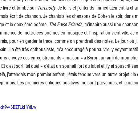
le livre et tombe sur 
Threnody
. Je le lis et j’entends immédiatement la cha
jamais écrit de chanson. Je chantais les chansons de Cohen le soir, dans
page et le deuxième poème, 
The False Friends
, m’inspire aussi une chanson. 
commence de mettre ces poèmes en musique et l’inspiration vient vite. Je 
trais, pour en garder la trace, comme on prendrait des notes. Le jour où j’a
in, il a été très enthousiaste, m’a encouragé à poursuivre, y voyant mati
avons envoyé ces enregistrements « maison » à Byron, un ami de mon chum
t c’est sorti tel quel – c’était un souhait fort du label et j’y ai souscrit 
à, j’attendais mon premier enfant, j’étais tendue vers un autre projet : le
ept mois. Les premières critiques positives me sont parvenues, et je ne c
atch?v=6BZTLkHYdLw