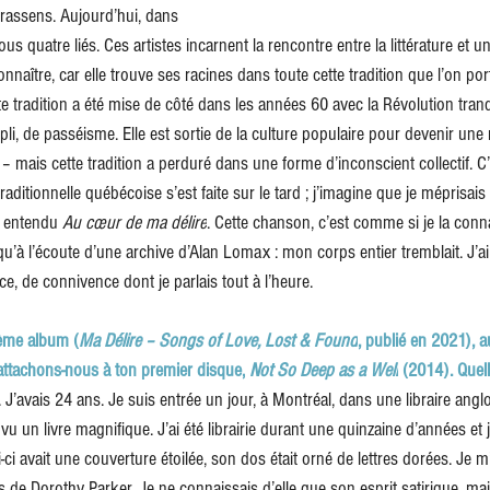
Brassens. Aujourd’hui, dans 
us quatre liés. Ces artistes incarnent la rencontre entre la littérature et 
onnaître, car elle trouve ses racines dans toute cette tradition que l’on po
e tradition a été mise de côté dans les années 60 avec la Révolution tranquil
li, de passéisme. Elle est sortie de la culture populaire pour devenir une
 – mais cette tradition a perduré dans une forme d’inconscient collectif. 
aditionnelle québécoise s’est faite sur le tard ; j’imagine que je méprisais
ai entendu 
Au cœur de ma délire
. Cette chanson, c’est comme si je la connai
u’à l’écoute d’une archive d’Alan Lomax : mon corps entier tremblait. J’a
, de connivence dont je parlais tout à l’heure.
ème album (
Ma Délire – Songs of Love, Lost & Found
, publié en 2021), a
 attachons-nous à ton premier disque,
 Not So Deep as a Well
 (2014). Quell
. J’avais 24 ans. Je suis entrée un jour, à Montréal, dans une libraire ang
ai vu un livre magnifique. J’ai été librairie durant une quinzaine d’années et 
i-ci avait une couverture étoilée, son dos était orné de lettres dorées. Je m’
s de Dorothy Parker. Je ne connaissais d’elle que son esprit satirique, ma