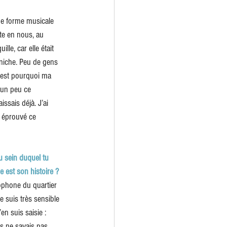
une forme musicale 
rte en nous, au 
le, car elle était 
 niche. Peu de gens 
C’est pourquoi ma 
 un peu ce 
ssais déjà. J’ai 
i éprouvé ce 
u sein duquel tu 
e est son histoire ?
lophone du quartier 
je suis très sensible 
en suis saisie : 
is ne savais pas 