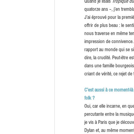
Quand je lisais 
Tropique du
quatorze ans –, j’en trembla
J’ai éprouvé pour la premiè
offrir de plus beau : le se
nous traverse en même tem
impression de connivence. J
rapport au monde qui se sit
dire, la crudité. Peut-être e
dans une famille bourgeois
criant de vérité, ce rejet de
C’est aussi à ce moment-là
folk ?
Oui, car elle incarne, en qu
percutante entre la musique 
je vis à Paris que je déco
Dylan et, au même moment, 