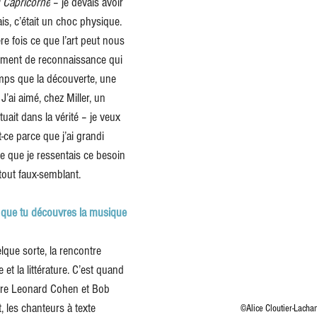
 Capricorne
 – je devais avoir 
is, c’était un choc physique. 
re fois ce que l’art peut nous 
ntiment de reconnaissance qui 
ps que la découverte, une 
’ai aimé, chez Miller, un 
uait dans la vérité – je veux 
st-ce parce que j’ai grandi 
e que je ressentais ce besoin 
 tout faux-semblant.
 que tu découvres la musique 
elque sorte, la rencontre 
et la littérature. C’est quand 
uvre Leonard Cohen et Bob 
les chanteurs à texte 
 ©Alice Cloutier-Lacha