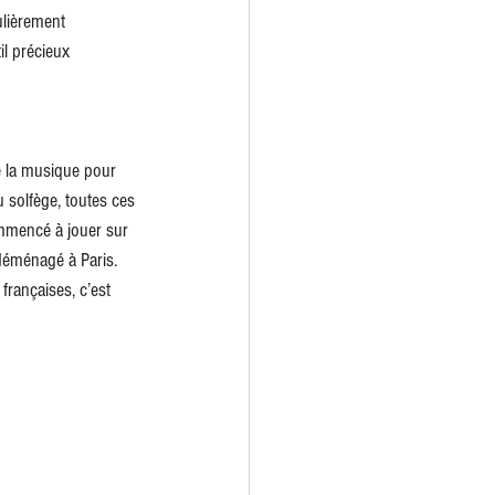
ulièrement 
il précieux 
é la musique pour 
u solfège, toutes ces 
ommencé à jouer sur 
 déménagé à Paris. 
françaises, c’est 