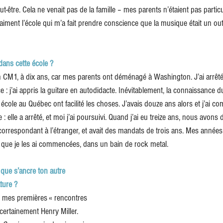
-être. Cela ne venait pas de la famille – mes parents n’étaient pas partic
vraiment l’école qui m’a fait prendre conscience que la musique était un out
 dans cette école ?
en CM1, à dix ans, car mes parents ont déménagé à Washington. J’ai arrêt
 : j’ai appris la guitare en autodidacte. Inévitablement, la connaissance d
ole au Québec ont facilité les choses. J’avais douze ans alors et j’ai c
: elle a arrêté, et moi j’ai poursuivi. Quand j’ai eu treize ans, nous avons
 correspondant à l’étranger, et avait des mandats de trois ans. Mes années 
e que je les ai commencées, dans un bain de rock metal.
 que s’ancre ton autre 
ature ?
ais mes premières « rencontres 
st certainement Henry Miller. 