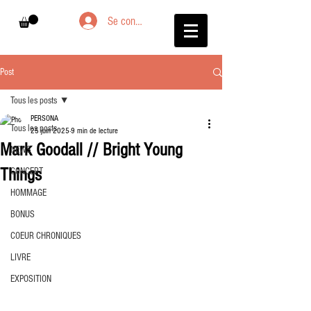
Se connecter
Post
Tous les posts
PERSONA
Tous les posts
25 juin 2025
9 min de lecture
Mark Goodall // Bright Young
NEWS
Things
CONCERT
HOMMAGE
BONUS
COEUR CHRONIQUES
LIVRE
EXPOSITION