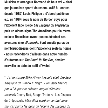
Musicien et arrangeur Normand de haut vol – ainsi 
que journaliste sportif de renom - exilé à Londres 
depuis 1987, Louis Philippe a d’abord publié un 
e.p. en 1984 sous le nom de Border Boys pour 
l’excellent label Belge 
Les Disques du Crépuscule
puis un album signé The Arcadians pour la même 
maison Bruxelloise avant que ne débutent ses 
aventures chez 
él records
. Sont ensuite parus de 
nombreux disques dont l’excellence reste la norme 
- nous reviendrons d’ailleurs dans notre numéro 
d’automne sur 
The Road To The Sea
, dernière 
merveille en date du natif d’Yvetot.
" 
J’ai rencontré Mike Alway lorsqu’il était directeur 
artistique de 
Blanco Y Negro
 – un label financé 
par
 WEA 
pour la création duquel s’étaient 
associés 
Cherry Red,
Rough Trade
 et  
Les Disques 
du Crépuscule
. Mike était entré en contact avec 
moi car parmi les gens de l’écurie des Disques du 