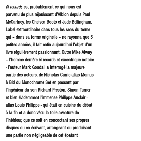
él records
 est probablement ce qui nous est 
parvenu de plus réjouissant d’Albion depuis Paul 
McCartney, les Chelsea Boots et Jude Bellingham. 
Label extraordinaire dans tous les sens du terme 
qui – dans sa forme originelle – ne rayonna que 5 
petites années, il fait enfin aujourd’hui l’objet d’un 
livre régulièrement passionnant. Outre Mike Alway 
– l’homme derrière él records et excentrique notoire 
- l’auteur Mark Goodall a interrogé la majeure 
partie des acteurs, de Nicholas Currie alias Momus 
à Bid du Monochrome Set en passant par 
l’ingénieur du son Richard Preston, Simon Turner 
et bien évidemment l’immense Philippe Auclair - 
alias Louis Philippe - qui était en cuisine du début 
à la fin et a donc vécu la folle aventure de 
l’intérieur, que ce soit en concoctant ses propres 
disques ou en écrivant, arrangeant ou produisant 
une partie non négligeable de cet épatant 