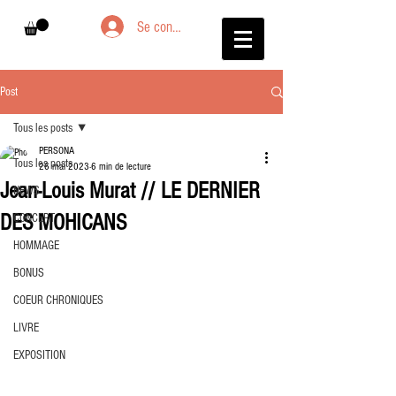
Se connecter
Post
Tous les posts
PERSONA
Tous les posts
26 mai 2023
6 min de lecture
Jean-Louis Murat // LE DERNIER
NEWS
DES MOHICANS
CONCERT
HOMMAGE
BONUS
COEUR CHRONIQUES
LIVRE
EXPOSITION