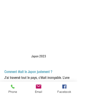
Japon 2023
Comment était le Japon justement ?
J'ai traversé tout le pays, c'était incroyable. L’une 
des destinations qui m’a fait le plus vibrer. J’avais 
envie de tout prendre en photo. Pour ne citer que 
Phone
Email
Facebook
deux choses qui m’ont marqué, je dirai le fait de 
me retrouver seule dans un temple en haut d’une 
colline sur l’île de Miyajima, ça avait un côté 