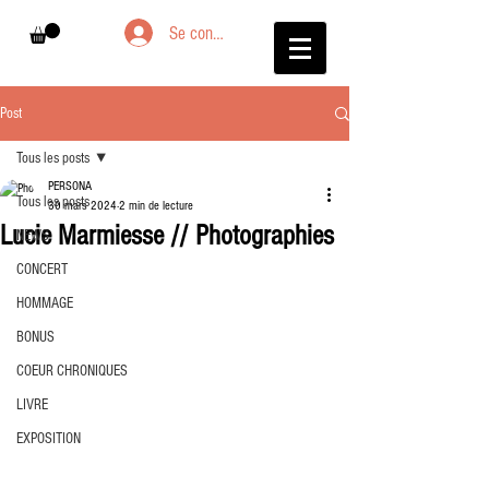
Se connecter
Post
Tous les posts
PERSONA
Tous les posts
30 mars 2024
2 min de lecture
Lucie Marmiesse // Photographies
NEWS
CONCERT
HOMMAGE
BONUS
COEUR CHRONIQUES
LIVRE
EXPOSITION