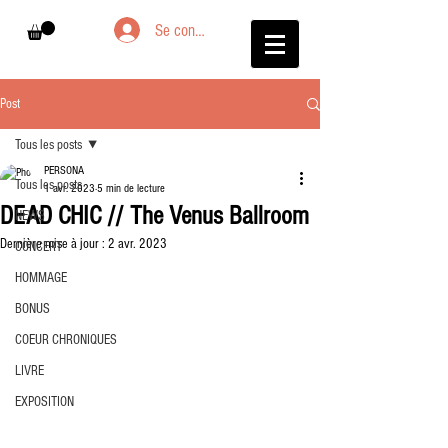
Se connecter
Post
Tous les posts
PERSONA
Tous les posts
1 avr. 2023
5 min de lecture
DEAD CHIC // The Venus Ballroom
NEWS
Dernière mise à jour :
2 avr. 2023
CONCERT
HOMMAGE
BONUS
COEUR CHRONIQUES
LIVRE
EXPOSITION