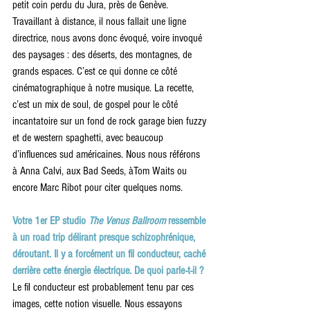
petit coin perdu du Jura, près de Genève. 
Travaillant à distance, il nous fallait une ligne 
directrice, nous avons donc évoqué, voire invoqué 
des paysages : des déserts, des montagnes, de 
grands espaces. C’est ce qui donne ce côté 
cinématographique à notre musique. La recette, 
c’est un mix de soul, de gospel pour le côté 
incantatoire sur un fond de rock garage bien fuzzy 
et de western spaghetti, avec beaucoup 
d’influences sud américaines. Nous nous référons 
à Anna Calvi, aux Bad Seeds, àTom Waits ou 
encore Marc Ribot pour citer quelques noms.
Votre 1er EP studio
 The Venus Ballroom
 ressemble 
à un road trip délirant presque schizophrénique, 
déroutant. Il y a forcément un fil conducteur, caché 
derrière cette énergie électrique. De quoi parle-t-il ?
Le fil conducteur est probablement tenu par ces 
images, cette notion visuelle. Nous essayons 