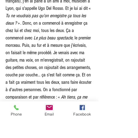
français), j'en ai parlé à un ami à moi, musicien à 
Lyon, qui s'appelle Ugo Del Rosso. Et je lui ai dit « 
Tu ne voudrais pas qu'on enregistre ça tous les 
deux ?
 » . Donc, on a commencé à enregistrer ça 
chez lui et chez moi, tous les deux. Ça a 
commencé avec 
Le plus beau spectacle
, le premier 
morceau. Puis, au fur et à mesure que j'écrivais, 
on faisait le même procédé. Je venais avec ma 
guitare, ma voix, on m'enregistrait, on rajoutait 
des petites choses, on rajoutait des arrangements, 
couche par couche... ça s'est fait comme ça. Et on 
a fait ça vraiment tous les deux, sans faire écouter 
à d'autres personnes. On a fonctionné par 
comparaison et par référence : « 
Ah tiens, ça me 
fait penser à tel artiste. Comment lui a t-il mixé ?
 ». 
Ça nous a plu. Il fallait que ça se fasse comme ça, 
Phone
Email
Facebook
en huis clos. Je n'avais pas du tout envie d'être « 
parasitée
 » par d'autres choses.  J'avais peur 
d'être influencée. Ensuite, l’EP a été mixé à Berlin 