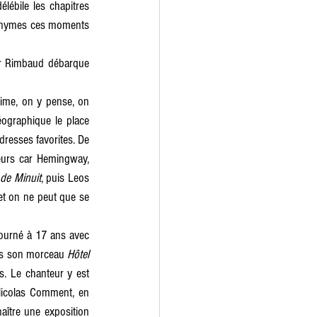
ébile les chapitres 
nonymes ces moments 
r Rimbaud débarque 
aime, on y pense, on 
éographique le place 
resses favorites. De 
urs car Hemingway, 
de Minuit
, puis Leos 
et on ne peut que se 
ourné à 17 ans avec 
ns son morceau
 Hôtel 
 Le chanteur y est 
icolas Comment, en 
aître une exposition 