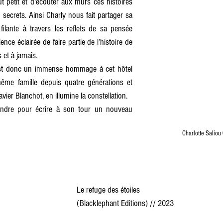
ut petit et d'écouter aux murs ces histoires 
secrets. Ainsi Charly nous fait partager sa 
e filante à travers les reflets de sa pensée 
ce éclairée de faire partie de l’histoire de 
 et à jamais. 
 est donc un immense hommage à cet hôtel 
ême famille depuis quatre générations et 
avier Blanchot, en illumine la constellation. 
ndre pour écrire à son tour un nouveau 
 Charlotte Salio
Le refuge des étoiles 
(Blacklephant Editions) // 2023