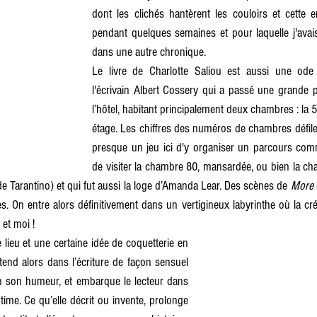
dont les clichés hantèrent les couloirs et cette 
pendant quelques semaines et pour laquelle j'avai
dans une autre chronique.
Le livre de Charlotte Saliou est aussi une od
l'écrivain Albert Cossery qui a passé une grande p
l’hôtel, habitant principalement deux chambres : la 5
étage. Les chiffres des numéros de chambres défile
presque un jeu ici d'y organiser un parcours comme
de visiter la chambre 80, mansardée, ou bien la ch
e de Tarantino) et qui fut aussi la loge d’Amanda Lear. Des scènes de
 More
. On entre alors définitivement dans un vertigineux labyrinthe où la créa
 et moi !
lieu et une certaine idée de coquetterie en 
étend alors dans l’écriture de façon sensuel 
on son humeur, et embarque le lecteur dans 
ime. Ce qu’elle décrit ou invente, prolonge 