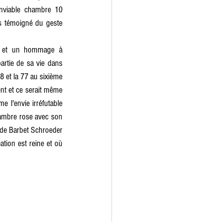
enviable chambre 10 
s témoigné du geste 
e et un hommage à 
artie de sa vie dans 
8 et la 77 au sixième 
nt et ce serait même 
 l'envie irréfutable 
ambre rose avec son 
 de Barbet Schroeder 
tion est reine et où 