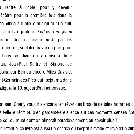
u rentre à l’hôtel pour y devenir 
pénètre pour la première fois dans la 
ée, elle a sur elle le minimum : un pull-
 son livre préféré  
Lettres à un jeune 
er un destin littéraire bordé par les 
re ce lieu, véritable havre de paix pour 
s. Dans son livre on y croisera donc 
an, Jean-Paul Sartre et Simone de 
essinateur Ben ou encore Miles Davis et 
int-Germain-des-Prés qui  séjourna dans 
ique, la 10, aujourd'hui en travaux.
on sent Charly vouloir s’encanailler, rêver des bras de certains hommes
era t-elle le récit, ou bien gardera-t-elle silence sur ces moments censés "
re
 de ce lieu muet dont on aimerait paradoxalement, en savoir plus !
 retenue, ce livre est aussi un espace où l’esprit s’évade et rêve d’un aille