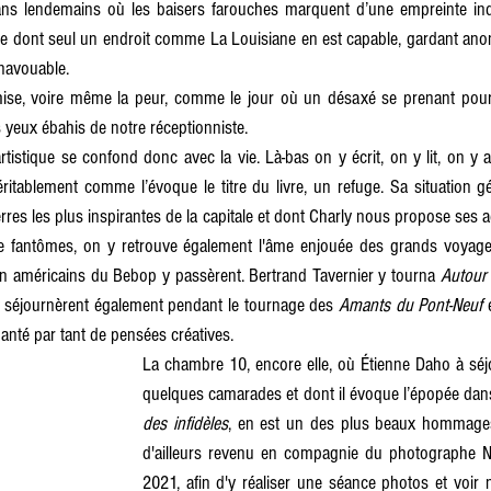
ans lendemains où les baisers farouches marquent d’une empreinte indél
que dont seul un endroit comme La Louisiane en est capable, gardant a
inavouable.
mise, voire même la peur, comme le jour où un désaxé se prenant pou
s yeux ébahis de notre réceptionniste.
artistique se confond donc avec la vie. Là-bas on y écrit, on y lit, on y 
éritablement comme l’évoque le titre du livre, un refuge. Sa situation g
es les plus inspirantes de la capitale et dont Charly nous propose ses ad
 fantômes, on y retrouve également l'âme enjouée des grands voyage
n américains du Bebop y passèrent. Bertrand Tavernier y tourna 
Autour 
y séjournèrent également pendant le tournage des 
Amants du Pont-Neuf
 
hanté par tant de pensées créatives.
La chambre 10, encore elle, où Étienne Daho à séj
quelques camarades et dont il évoque l’épopée da
des infidèles
, en est un des plus beaux hommages.
d'ailleurs revenu en compagnie du photographe N
2021, afin d'y réaliser une séance photos et voir n