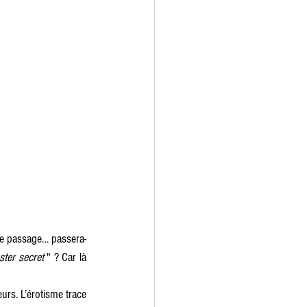
 de passage… passera-
ster secret 
" ? Car là 
urs. L’érotisme trace 