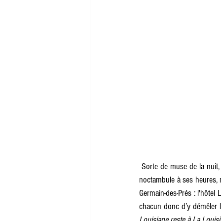
 Sorte de muse de la nuit, Charlotte Saliou, alias « Charly » dans son roman, ex-habilleuse au Moulin Rouge et voleuse 
noctambule à ses heures, no
Germain-des-Prés : l'hôtel 
chacun donc d’y démêler le
Louisiane reste à La Louis