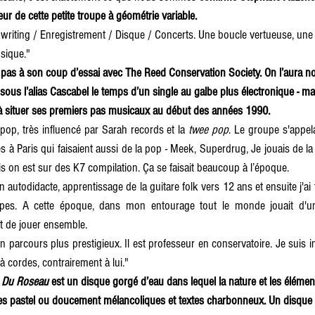
ur de cette petite troupe à géométrie variable.
ngwriting / Enregistrement / Disque / Concerts. Une boucle vertueuse, une
usique."
pas à son coup d’essai avec The Reed Conservation Society. On l’aura n
sous l’alias Cascabel le temps d’un single au galbe plus électronique - mai
à situer ses premiers pas musicaux au début des années 1990. 
pop, très influencé par Sarah records et la 
twee pop
. Le groupe s'appela
s à Paris qui faisaient aussi de la pop - Meek, Superdrug, Je jouais de la 
s on est sur des K7 compilation. Ça se faisait beaucoup à l’époque. 
 autodidacte, apprentissage de la guitare folk vers 12 ans et ensuite j'ai
upes. A cette époque, dans mon entourage tout le monde jouait d'un i
it de jouer ensemble.
 parcours plus prestigieux. Il est professeur en conservatoire. Je suis in
à cordes, contrairement à lui."
n Du Roseau
 est un disque gorgé d’eau dans lequel la nature et les élémen
ntes pastel ou doucement mélancoliques et textes charbonneux. Un disque