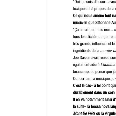
"Oui - je suis d'accord ave
toxiques et à propos de la 
Ce qui nous amène tout na
musicien que Stéphane Auz
"Ça aurait pu, mais non… cet
tous les clichés du genre, 
très grande influence, et l
ingrédients de la 
murder ba
Joe Dassin avait réussi son
également adoré 
L'homme q
beaucoup. Je pense que j'a
Concernant la musique, je 
C’est le cas– à tel point q
durablement dans un coin d
Il en va notamment ainsi d’
la suite– la bossa nova lan
Mont De Piété
 ou la virgul