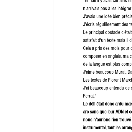
"En fait il y avait certains
n'arrivais pas à les intégr
J'avais une idée bien précis
J'écris régulièrement des 
Le principal obstacle c'éta
satisfait d'un texte mais il
Cela a pris des mois pour q
composer en anglais, ma cul
de la langue est plus comp
J'aime beaucoup Murat, Daho
Les textes de Florent Marc
J'ai beaucoup entendu de 
Ferrat."
Le défi était donc ardu mai
arc sans que leur ADN et ce
nous n’aurions rien trouvé à
instrumental, tant les arr