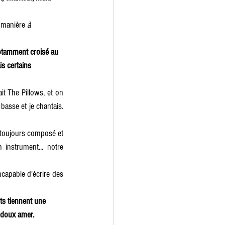
 manière 
à 
otamment croisé au 
s certains 
it The Pillows, et on 
basse et je chantais. 
 toujours composé et 
nstrument... notre 
capable d'écrire des 
ts tiennent une 
 doux amer.