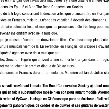
 titres en Français que j'avais déjà maquettés il y a une dizaine d'années 
exp
er dans les Ep 1, 2 et 3 de The Reed Conservation Society.
e de la trilogie concernant la direction artistique et aucun titre en Français
textes en Français, mais tous n'ont pas vocation à devenir des chansons.
it de faire coïncider texte et musique. Le processus a été très long pour mo
 devenait insignifiant avec de la musique. 
ue je puisse présenter une douzaine de titres. C'est beaucoup plus facile
ture musicale vient de là. En revanche, en Français, on s'expose d'avanta
liquée à agencer avec de la musique pop.
, Souchon, Higelin qui arrivent à faire sonner le Français dans un regist
het me touchent, le premier disque de Biolay aussi.
chansons en Français durant mon enfance. Ma mère est fan de Julien cle
s se voit relevé haut la main. The Reed Conservation Society ajoutent une 
 qui en fait la substantifique moëlle n’en soit pour autant modifié. Avou
 redire si 
Pylônes
 - le single en Cinémascope paru en éclaireur - était resté
angements panoramiques de cordes et de cuivres
et ses guitares de wester