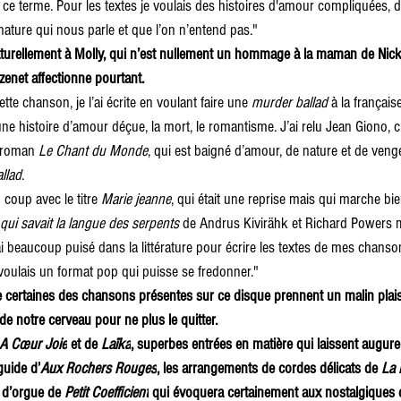
c ce terme. Pour les textes je voulais des histoires d'amour compliquées, d
nature qui nous parle et que l’on n’entend pas."
turellement à Molly, qui n’est nullement un hommage à la maman de Nick
enet affectionne pourtant.
te chanson, je l’ai écrite en voulant faire une 
murder ballad
 à la française
une histoire d’amour déçue, la mort, le romantisme. J’ai relu Jean Giono, 
e roman 
Le Chant du Monde
, qui est baigné d’amour, de nature et de veng
llad
. 
 coup avec le titre 
Marie jeanne
, qui était une reprise mais qui marche bie
ui savait la langue des serpents
 de 
Andrus Kivirähk et Richard Powers m
i beaucoup puisé dans la littérature pour écrire les textes de mes chanso
voulais un format pop qui puisse se fredonner." 
ue certaines des chansons présentes sur ce disque prennent un malin plaisi
e notre cerveau pour ne plus le quitter. 
A Cœur Joie
 et de 
Laïka
, superbes entrées en matière qui laissent augure
guide d’
Aux Rochers Rouges
, les arrangements de cordes délicats de 
La 
e d’orgue de 
Petit Coefficient
 qui évoquera certainement aux nostalgiques d