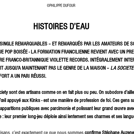
©PHILIPPE DUFOUR
HISTOIRES D’EAU
UN SINGLE REMARQUABLES – ET REMARQUÉS PAR LES AMATEURS DE S
UE POP BOISÉE - LA FORMATION FRANCILIENNE REVIENT AVEC UN PR
RE FRANCO-BRITANNIQUE VIOLETTE RECORDS. INTÉGRALEMENT INTE
AIT JUSQU’A MAINTENANT PAS LE GENRE DE LA MAISON – 
LA SOCIETE
ORT A UN PARI RÉUSSI.
ety sont des artisans comme on en fait plus ou peu. On subodore d’aille
d’œil appuyé aux Kinks - est une manière de profession de foi. Ces gens s
t apparitions publiques avec parcimonie et polissant leur grand œuvre ave
 : leur premier long-jeu déploie ainsi lentement ses charmes et ses langu
rtisans, c’est exactement ce que nous sommes 
confirme Stéphane Auzenet,