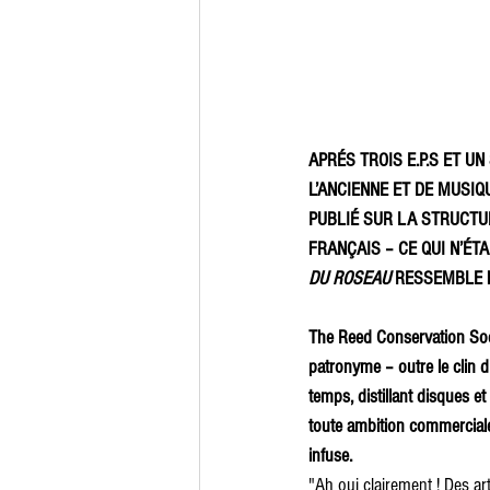
APRÉS TROIS E.P.S ET 
L’ANCIENNE ET DE MUSIQ
PUBLIÉ SUR LA STRUCTU
FRANÇAIS – CE QUI N’ÉT
DU ROSEAU
 RESSEMBLE F
The Reed Conservation Soci
patronyme – outre le clin 
temps, distillant disques e
toute ambition commerciale
infuse. 
"Ah oui clairement ! Des a