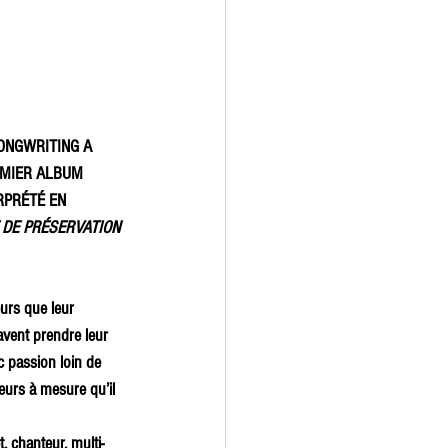
ONGWRITING A 
EMIER ALBUM 
RPRÉTÉ EN 
 DE PRÉSERVATION 
urs que leur 
avent prendre leur 
c passion loin de 
eurs à mesure qu’il 
 chanteur, multi-