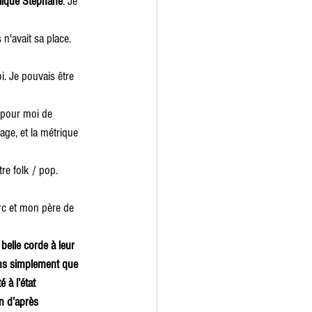
lique Stéphane
. Je 
 n'avait sa place. 
i. Je pouvais être 
 pour moi de 
ge, et la métrique 
re folk / pop.
rc et mon père de 
belle corde à leur 
ons simplement que 
 à l’état 
n d’après 