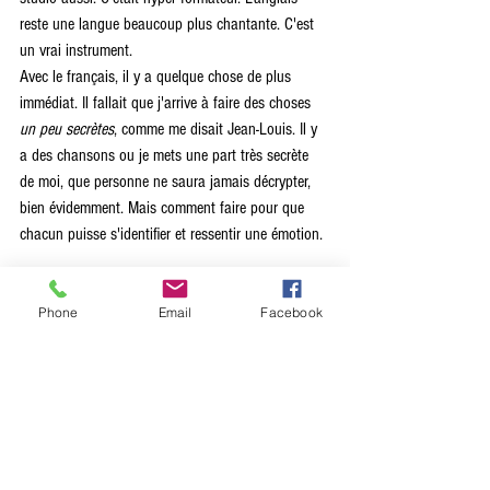
reste une langue beaucoup plus chantante. C'est 
un vrai instrument. 
Avec le français, il y a quelque chose de plus 
immédiat. Il fallait que j'arrive à faire des choses 
un peu secrètes
, comme me disait Jean-Louis. Il y 
a des chansons ou je mets une part très secrète 
de moi, que personne ne saura jamais décrypter, 
bien évidemment. Mais comment faire pour que 
chacun puisse s'identifier et ressentir une émotion.
Pourquoi avoir choisi de nommer ton album 
The 
Lake
 ?
Phone
Email
Facebook
J'ai la phobie de l'eau depuis toujours et en même 
temps elle me fascine.
En composant les chansons de cet album, on s'est 
fait la réflexion avec Robin que je faisais souvent 
référence à l'eau, à la mer. Et en fait avec 
The 
Lake
, je pensais au Lac de Servière en Auvergne, 