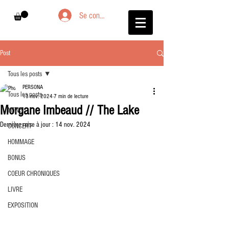
Se connecter
Post
Tous les posts
PERSONA
Tous les posts
13 nov. 2024
7 min de lecture
Morgane Imbeaud // The Lake
NEWS
Dernière mise à jour :
14 nov. 2024
CONCERT
HOMMAGE
BONUS
COEUR CHRONIQUES
LIVRE
EXPOSITION