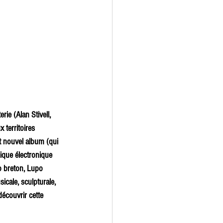
ie (Alan Stivell, 
territoires 
t nouvel album (qui 
ique électronique 
o breton, Lupo 
icale, sculpturale, 
écouvrir cette 