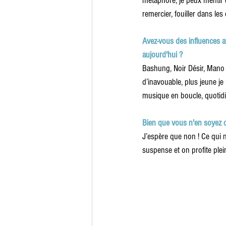
métaphore, je peux mentir 
remercier, fouiller dans le
Avez-vous des influences av
aujourd'hui ?
Bashung, Noir Désir, Mano S
d’inavouable, plus jeune je
musique en boucle, quotid
Bien que vous n'en soyez q
J’espère que non ! Ce qui n
suspense et on profite pl