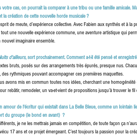
 votre cas, on pourrait la comparer à une tribu ou une famille amicale. Ma
t la création de cette nouvelle horde musicale ?
prit de meute, d’expérience collective. Avec Fabien aux synthés et à la pr
nt tout une nouvelle expérience commune, une aventure artistique qui perm
un nouvel imaginaire ensemble.
Nuits d'ailleurs
, sort prochainement. Comment a-t-il été pensé et enregistré
xtes bruts, posés sur des arrangements très épurés, presque nus. Chacu
es, des rythmiques pouvant accompagner ces premières maquettes. 
s avons mis en commun toutes nos idées, cherchant une homogénéité ent
r rebâtir, remodeler, un va-et-vient de propositions jusqu’à trouver le fil qu
 amour de l'écritur qui existait dans
La Belle Bleue, comme un lointain li
fort du groupe (le bond en avant)  ?
ifférents, je ne les mettrais jamais en compétition, de toute façon ça n’aur
écu 17 ans et ce projet émergeant. C’est toujours la passion pour la créa