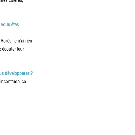
mes colères, 
 vous êtes 
près, je n’ai rien 
 écouter leur 
ous développerez ?
incertitude, ce 