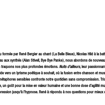
 formée par René Bergier au chant (La Belle Bleue), Nicolas Hild à la batter
au aux synthés (Alan Stivell, Bye Bye Panke), nous abordons de nouveaux 
traquons nos plus profondes émotions. 
Nuits d'ailleurs
, leur passionnan
ide vers un lyrisme poétique à souhait, où la fusion entre chanson et mus
métaphores sensibles confronte notre quotidien sans compromission. Tri
e, un goût pour la mise en valeur humaine et une bonne dose d’agilité mus
pression jusqu'à l’hypnose. René à répondu à nos questions pour mieux d