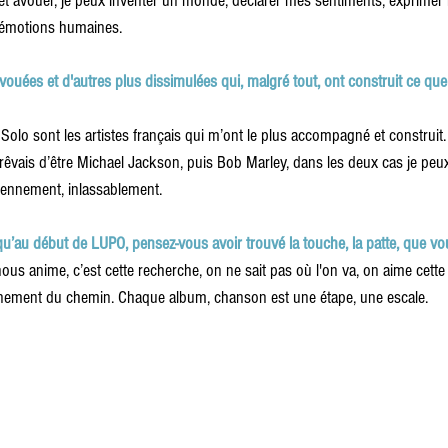
et avouer, je peux inventer un monde, déclarer mes sentiments, exprimer 
s émotions humaines.
ouées et d'autres plus dissimulées qui, malgré tout, ont construit ce que
olo sont les artistes français qui m’ont le plus accompagné et construit. A
 rêvais d’être Michael Jackson, puis Bob Marley, dans les deux cas je peux
iennement, inlassablement.
u’au début de LUPO, pensez-vous avoir trouvé la touche, la patte, que v
ous anime, c’est cette recherche, on ne sait pas où l'on va, on aime cette 
einement du chemin. Chaque album, chanson est une étape, une escale.