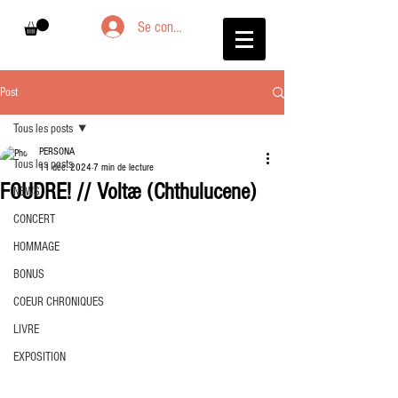
Se connecter
Post
Tous les posts
PERSONA
Tous les posts
11 déc. 2024
7 min de lecture
FOUDRE! // Voltæ (Chthulucene)
NEWS
CONCERT
HOMMAGE
BONUS
COEUR CHRONIQUES
LIVRE
EXPOSITION