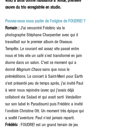
voix) a ainsi donné naissance à 
Voltæ, 
première 
œuvre du trio enregistrée en studio.
Pouvez-vous nous parler de l'origine de FOUDRE! ? 
Romain
 :
 J'ai rencontré Frédéric via le 
photographe Stéphane Charpentier avec qui il 
travaillait sur le premier album de Oiseaux-
Tempête. Le courant est assez vite passé entre 
nous et très vite un café s’est transformé en jam 
diurne dans un salon. C'est ce moment qui a 
donné 
Magnum Chaos
 sans que nous le 
préméditions. Le concert à Saint-Merri pour Earth 
s'est présenté peu de temps après, j'ai invité Paul 
à venir nous rejoindre (avec qui j'avais déjà 
collaboré via Saåad et qui avait sorti
 Verdaillon
sur son label In Paradisum) puis Frédéric a invité 
l’ondiste Christine Ott. Un moment très épique qui 
a scellé l’aventure. Paul n’est jamais reparti. 
Frédéric 
: FOUDRE! est un grand terrain de jeu 