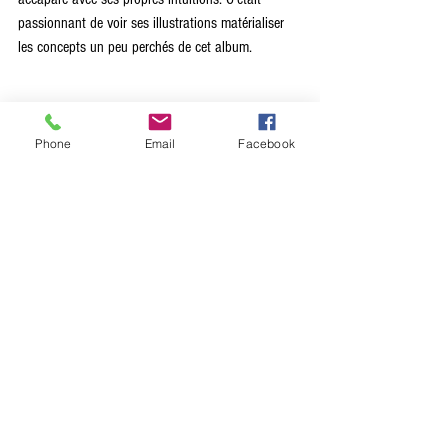
passionnant de voir ses illustrations matérialiser 
les concepts un peu perchés de cet album.
Phone
Email
Facebook
©Marie Mauve
Vous êtes montés sur les scènes de la Station-
Gare des Mines à Aubervilliers et au Recyclart de 