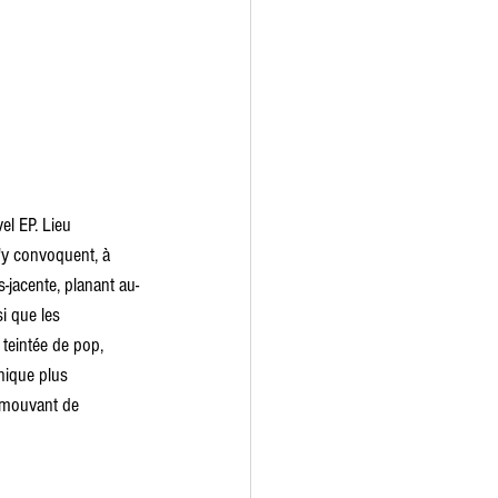
l EP. Lieu 
'y convoquent, à 
s-jacente, planant au-
i que les 
teintée de pop, 
nique plus 
émouvant de 