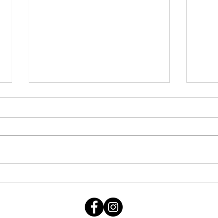
Def Leppard //Bercy 8 Juillet 2026
ELIZA
FORE