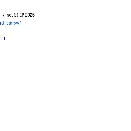
ul / Inouïe) EP 2025
rd_barrow/
711