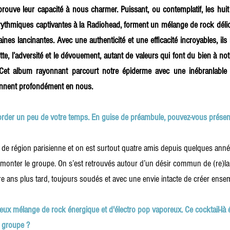
 prouve leur capacité à nous charmer. Puissant, ou contemplatif, les hui
rythmiques captivantes à la Radiohead, forment un mélange de rock délic
es lancinantes. Avec une authenticité et une efficacité incroyables, ils 
lutte, l’adversité et le dévouement, autant de valeurs qui font du bien à n
e. Cet album rayonnant parcourt notre épiderme avec une inébranlable 
onnent profondément en nous.
rder un peu de votre temps. En guise de préambule, pouvez-vous présent
t de région parisienne et on est surtout quatre amis depuis quelques anné
onter le groupe. On s’est retrouvés autour d’un désir commun de (re)la
re ans plus tard, toujours soudés et avec une envie intacte de créer ense
eux mélange de rock énergique et d'électro pop vaporeux. Ce cocktail-là éta
n groupe ?