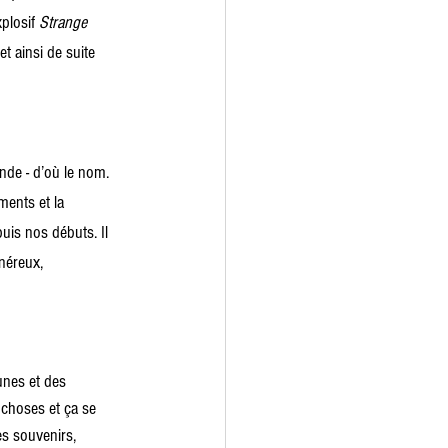
plosif 
Strange 
 et ainsi de suite 
de - d’où le nom. 
ments et la 
uis nos débuts. Il 
néreux, 
unes et des 
choses et ça se 
es souvenirs, 