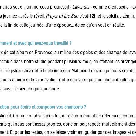
nt nos yeux  : un morceau progressif - 
Lavender - 
comme crépuscule, l’ex
a journée après le réveil, 
Prayer of the Sun 
c’est 12h et le soleil au zénith,
 la fin de cette journée, d’une époque... de ce qu’on veut en réalité.
mment et avec qui avez-vous travaillé ? 
de cet album en Provence, au milieu des cigales et des champs de lavan
ensemble dans notre studio pendant plusieurs mois, en étoffant les arrange
é enregistrer chez notre fidèle ingé-son Matthieu Lefèvre, qui nous suit dep
nous a permis de faire évoluer notre son vers quelque chose de plus gé
t aussi le sien en quelque sorte.
ration pour écrire et composer vos chansons ?
nstinctif. Comme on disait plus tôt, on a énormément de références comm
nts qui nous sont assez propres, donc on se propose mutuellement des 
ment. Et pour les textes, on se laisse vraiment guider par des images et d