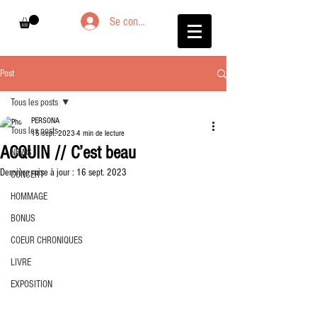
Se connecter
Post
Tous les posts
PERSONA
Tous les posts
15 sept. 2023
4 min de lecture
ACQUIN // C’est beau
NEWS
Dernière mise à jour :
16 sept. 2023
CONCERT
HOMMAGE
BONUS
COEUR CHRONIQUES
LIVRE
EXPOSITION