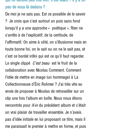
qui ne semble pas très loin. C'est exact ? il y a un 
peu de vous là dedans ?
De moi je ne sais pas. Est ce possible de le savoir 
?  Je crois que c’est surtout un puis sans fond 
lorsqu’il y a une approche «  poétique ». Rien ne 
s’arrête à de l’explicatif, de la certitude, de 
l'affirmatif. On aime à côté, on s’illusionne mais en 
toute bonne foi, on le sait ou on ne le sait pas, et 
c’est ce bordel infini qui est ce qu’il faut regarder. 
Le single clippé 
 C’est beau 
 est le fruit de la 
collaboration avec Nicolas Comment. Comment 
l'idée de mettre en image (un hommage) à La 
Collectionneuse d’Éric Rohmer ? J’ai très vite eu 
envie de proposer à Nicolas de retravailler sur un 
clip une fois l'album en boîte. Nous nous étions 
rencontrés pour
 X-in
 du précédent album et c’était 
un vrai plaisir de travailler ensemble. Je n’avais 
pas d’idée initiale en lui proposant ce titre, mais il 
me paraissait le premier à mettre en forme, et puis 