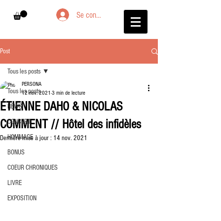
Se connecter
Post
Tous les posts
PERSONA
Tous les posts
12 nov. 2021
3 min de lecture
ÉTIENNE DAHO & NICOLAS
NEWS
COMMENT // Hôtel des infidèles
CONCERT
HOMMAGE
Dernière mise à jour :
14 nov. 2021
BONUS
COEUR CHRONIQUES
LIVRE
EXPOSITION