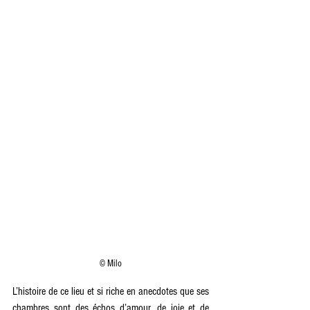
© Milo
L’histoire de ce lieu et si riche en anecdotes que ses 
chambres sont des échos d’amour, de joie et de 