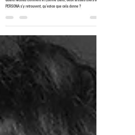
Quand Nicolas Comment et Étienne Daho, deux artistes chers à
PERSONA s’y retrouvent, qu’est-ce que cela donne ?