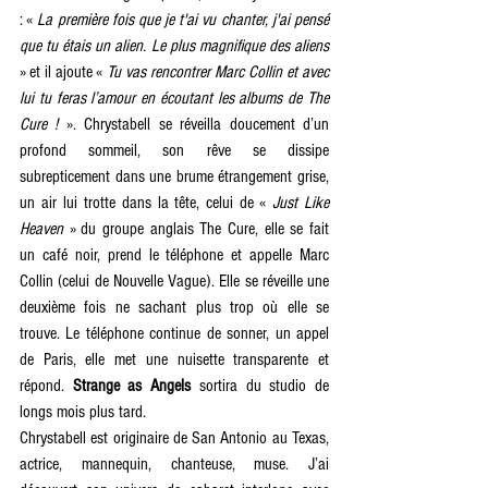
: « 
La première fois que je t'ai vu chanter, j'ai pensé 
que tu étais un alien. Le plus magnifique des aliens 
» et il ajoute « 
Tu vas rencontrer Marc Collin et avec 
lui tu feras l’amour en écoutant les albums de The 
Cure !
 ». Chrystabell se réveilla doucement d’un 
profond sommeil, son rêve se dissipe 
subrepticement dans une brume étrangement grise, 
un air lui trotte dans la tête, celui de « 
Just Like 
Heaven
 » du groupe anglais The Cure, elle se fait 
un café noir, prend le téléphone et appelle Marc 
Collin (celui de Nouvelle Vague). Elle se réveille une 
deuxième fois ne sachant plus trop où elle se 
trouve. Le téléphone continue de sonner, un appel 
de Paris, elle met une nuisette transparente et 
répond. 
Strange as Angels 
sortira du studio de 
longs mois plus tard.
Chrystabell est originaire de San Antonio au Texas, 
actrice, mannequin, chanteuse, muse. J’ai 