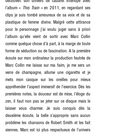
découvert son univers de cabaret interlope avec 
l’album « 
This Train
 » en 2011, en regardant ses 
clips je suis tombé amoureux de sa voix et de sa 
plastique de femme divine. Malgré cette attirance 
pour le personnage j’ai voulu juger sans à priori 
l’album qu’elle vient de sortir avec Marc Collin 
comme quelque chose d’à part, à la marge de toute 
forme de séduction ou de fascination. A la première 
écoute sur mon ordinateur la production feutrée de 
Marc Collin me laisse sur ma faim, je me sers un 
verre de champagne, allume une cigarette et je 
mets mon casque sur les oreilles pour mieux 
appréhender l’aspect immersif de l’exercice. Dès les 
premières notes, la douceur est de mise, l’éloge du 
zen, il faut non pas se jeter sur ce disque mais le 
laisser vous charmer. Je suis conquis dès la 
deuxième écoute, la belle s’approprie sans aucun 
problème les chansons de Robert Smith et les fait 
siennes. Marc est ici plus respectueux de l’univers 