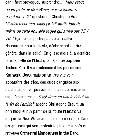
car il faut provoquer, surprendre… " 
Mais est-ce 
qu'on parle de New Wave, musicalement en 
écoutant ça ? 
" questionne Christophe Brault . 
"
Evidemment non, mais ça fait partie tout de 
même de cette nouvelle vague qui arrive dès 75 / 
76.
 " (ça ne l'empêche pas de conseiller 
Neubauten pour la sieste, déclenchant un rire 
général dans la salle). On glisse alors à la dernière 
famille, celle de l'Electro, à l'époque baptisée 
Techno Pop. Il y a évidemment les précurseurs 
Krafwerk
, 
Devo
, mais on va très vite voir 
apparaître des trios, des duos car grâce aux 
machines, on va pouvoir se passer de musiciens 
supplémentaires : " 
C'est donc un peu le début de 
la fin de l'amitié
 " assène Christophe Brault, un 
brin moqueur. A partir de là, toute l'Electro va 
irriguer la New Wave anglaise et américaine. Dans 
les groupes qui vont obtenir le plus de succès on 
retrouve 
Orchestral Manoeuvres in the Dark
, 