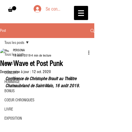
Se connecter
Post
Tous les posts
PERSONA
Tous les posts
18 août 2019
4 min de lecture
New Wave et Post Punk
NEWS
Dernière mise à jour :
12 oct. 2020
CONCERT
Conférence de Christophe Brault au Théâtre 
HOMMAGE
Chateaubriand de Saint-Malo, 16 août 2019.
BONUS
COEUR CHRONIQUES
LIVRE
EXPOSITION