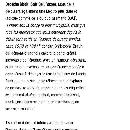
Depeche Mod
e, 
Soft Cell
, 
Yazoo
, Mais de là 
découlera également une Electro plus dure et 
radicale comme celle du duo allemand 
D.A.F
. 
"
Finalement, la chose la plus incroyable, c'est que 
tous les morceaux que vous entendez depuis le 
début sont sortis en l'espace de quatre années, 
entre 1978 et 1981
 " conclut Christophe Brault, 
qui démontre une fois encore le panel créatif 
incroyable de l'époque. Avec un humour décapant, 
et un entrain exemplaire, sa conférence enjouée a 
donc réussi à déblayer le terrain houleux de l'après 
Punk qui n'a cessé de se réinventer et d'explorer 
de nouveaux sons. Qu'importe donc les étiquettes, 
évidemment et c'est surtout, comme il le disait, 
une façon plus simple pour les marchands, de 
vendre la musique.
Il serait maintenant intéressant de survoler 
l'impact de cette "New Wave" sur les groupes 