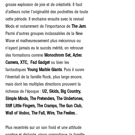
grosse explosion de joie et de créativité. Il faut 
d'ailleurs noter l’originalité des pochettes de toute 
cette période. Il enchaine ensuite avec le revival 
Mods et notamment de l'importance de 
The Jam
. 
Parmi d'autres groupes inclassables de la New 
Wave et malheureusement plus méconnus ou 
n'ayant jamais eu le succès mérité, on retrouve 
des formations comme 
Monochrom Set, Aztec 
Camera, XTC,  Fad Gadget
 ou bien les 
fantastiques 
Young Marble Giants
. Puis il ouvre 
l'éventail de la famille Rock, plus large encore, 
mais dont les multiples directions prouvent la 
richesse de l'époque :
 U2, Skids, Big Country, 
Simple Minds, The Pretenders, The Undertones, 
Stiff Little Fingers, The Cramps, The Gun Club, 
Wall of Vodoo, The Fall, Wire, The Feelies
...
Plus recentrés sur un son froid et une attitude 
sombre et distante, sinon romantique, la famille 