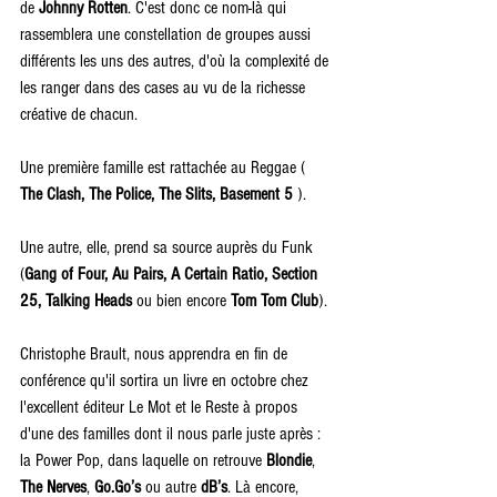
de 
Johnny Rotten
. C'est donc ce nom-là qui 
rassemblera une constellation de groupes aussi 
différents les uns des autres, d'où la complexité de 
les ranger dans des cases au vu de la richesse 
créative de chacun.
Une première famille est rattachée au Reggae ( 
The Clash, The Police, The Slits, Basement 5
 ).
Une autre, elle, prend sa source auprès du Funk 
(
Gang of Four, Au Pairs, A Certain Ratio, Section 
25, Talking Heads
 ou bien encore 
Tom Tom Club
).
Christophe Brault, nous apprendra en fin de 
conférence qu'il sortira un livre en octobre chez 
l'excellent éditeur Le Mot et le Reste à propos 
d'une des familles dont il nous parle juste après : 
la Power Pop, dans laquelle on retrouve 
Blondie
, 
The Nerves
, 
Go.Go’s
 ou autre 
dB’s
. Là encore, 