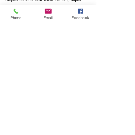
français car il n'en a pas été question, mais c'est 
un sujet passionnant qu'il faudrait également 
Phone
Email
Facebook
détailler car il existe aussi chez nous plus d'une 
perle rare. A qui le tour ?
A noter par ailleurs qu'en marge de La Route du 
Rock et en écho avec cette conférence, les 