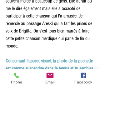
souvent merde à beaucoup de gens. Elle aurait pu 
me le dire également mais elle a accepté de 
participer à cette chanson qui l'a amusée. Je 
remercie au passage Areski qui a fait les prises de 
voix de Brigitte. On s'est tous bien marrés à faire 
cette petite chanson merdique qui parle de fin du 
monde.
Concernant l’aspect visuel, la photo de la pochette 
est comme suspendue dans le temps et tu sembles 
attendre l'inattendu, dans un cadrage à la façon 
Phone
Email
Facebook
d'une peinture d'Edward Hopper (subtil mélange 
de mystère et d'élégance). Peux-tu nous en dire 
plus ?
Oui ! Il y a de cela ! Attendre l'inattendu. En tout 
cas quelque chose de possible qui peut arriver ou 
plus exactement quelque chose qui va s'en aller 
comme les sales moments que la vie nous réserve. 
C'est aussi vrai pour les bons moments qu'il faut 