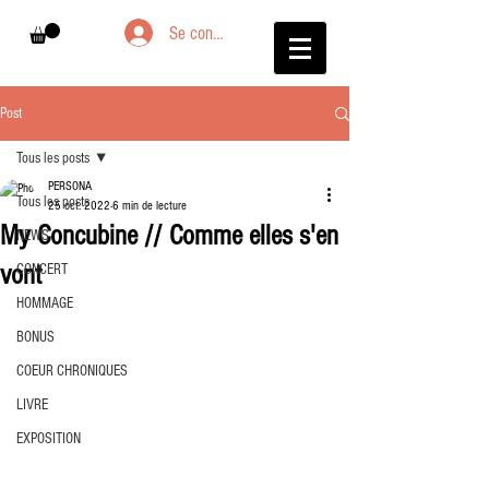
Se connecter
Post
Tous les posts
PERSONA
Tous les posts
25 oct. 2022
6 min de lecture
My Concubine // Comme elles s'en
NEWS
vont
CONCERT
HOMMAGE
BONUS
COEUR CHRONIQUES
LIVRE
EXPOSITION