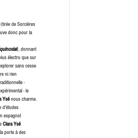
 (tirée de Sorcières 
rouve donc pour la 
quinoxial
), donnant 
lus électro que sur 
, explorer sans cesse 
e ni rien 
aditionnelle - 
xpérimental - le 
a Ysé
 nous charme. 
e d'études 
en espagnol 
e 
Clara Ysé 
la porte à des 