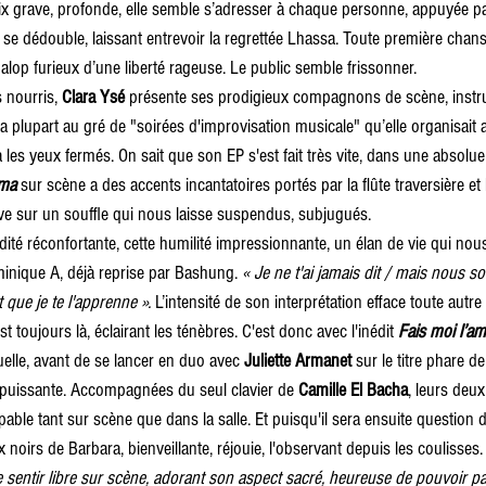
ix grave, profonde, elle semble s’adresser à chaque personne, appuyée par 
n se dédouble, laissant entrevoir la regrettée Lhassa. Toute première chan
galop furieux d’une liberté rageuse. Le public semble frissonner. 
 nourris, 
Clara Ysé
 présente ses prodigieux compagnons de scène, instr
a plupart au gré de "soirées d'improvisation musicale" qu’elle organisait
a les yeux fermés. On sait que son EP s'est fait très vite, dans une absolue
ma
 sur scène a des accents incantatoires portés par la flûte traversière et 
ve sur un souffle qui nous laisse suspendus, subjugués. 
dité réconfortante, cette humilité impressionnante, un élan de vie qui nous
inique A, déjà reprise par Bashung. 
« Je ne t'ai jamais dit / mais nous 
 que je te l'apprenne ». 
L’intensité de son interprétation efface toute autre 
st toujours là, éclairant les ténèbres. C'est donc avec l'inédit 
Fais moi l’a
elle, avant de se lancer en duo avec 
Juliette Armanet
 sur le titre phare d
e puissante. Accompagnées du seul clavier de 
Camille El Bacha
, leurs deux
able tant sur scène que dans la salle. Et puisqu'il sera ensuite question 
oirs de Barbara, bienveillante, réjouie, l'observant depuis les coulisses.
e sentir libre sur scène, adorant son aspect sacré, heureuse de pouvoir pa