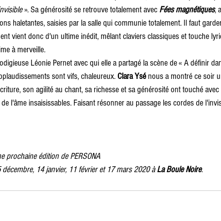
nvisible
 ». Sa générosité se retrouve totalement avec 
Fées magnétiques
, 
ns haletantes, saisies par la salle qui communie totalement. Il faut garder 
ent vient donc d'un ultime inédit, mêlant claviers classiques et touche lyri
ime à merveille. 
odigieuse Léonie Pernet avec qui elle a partagé la scène de « A définir da
pplaudissements sont vifs, chaleureux. 
Clara Ysé
 nous a montré ce soir u
écriture, son agilité au chant, sa richesse et sa générosité ont touché avec
 de l'âme insaisissables. Faisant résonner au passage les cordes de l'invis
une prochaine édition de PERSONA 
 décembre, 14 janvier, 11 février et 17 mars 2020 à 
La Boule Noire
.