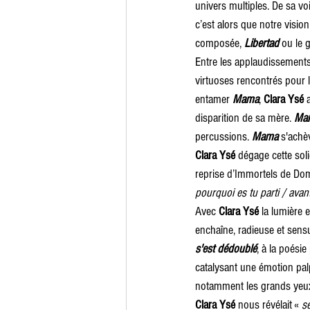
univers multiples. De sa vo
c’est alors que notre visio
composée, 
Libertad
 ou le 
Entre les applaudissements
virtuoses rencontrés pour l
entamer 
Mama
, 
Clara Ysé
 
disparition de sa mère. 
Ma
percussions. 
Mama
 s'achè
Clara Ysé
 dégage cette soli
reprise d’Immortels de Dom
pourquoi es tu parti / avant
Avec 
Clara Ysé
 la lumière e
enchaîne, radieuse et sensu
s'est dédoublé
, à la poési
catalysant une émotion palp
notamment les grands yeux n
Clara Ysé
 nous révélait « 
s