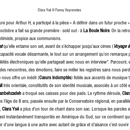
Clara Ysé © Fanny Veyrenotes
ure pour Arthur H, a participé à la pièce « A définir dans un futur proche »
octobre a fait sa grande première - sold out - à 
La Boule Noire
. On la ret
intimiste, propice aux communions. 
at
 qu’elle entame son set, avant de s’échapper jusqu’aux cimes (
Voyage é
apacité vocale désarmante, le tout sur un arrangement qu’on remarque p
 velléités électroniques qu’elle partageait avec nous en interview*. Parcourir
 des rencontres, des émotions, faire se mêler les registres sans nous perdr
e nous offre un inédit (
Cœurs indomptés
) fidèle aux accents de musique tr
ll
 très orientale, constitutifs de son identité musicale, associés à un côté e
hanbehzadeh
 a troqué ses caisses pour des pads. Le rythme déroule, 
Clar
 l'âge de 8 ans, passée ensuite par le Conservatoire régional, en parallèl
, 
Clara Ysé
 a plus d'un tour de chant dans son sac. Lorsque les paroles 
 est instantanément transportés en Amérique du Sud, sur ce continent qu
ser d’une langue à une autre avec autant de grâce et d’aisance c’est ouvrir 