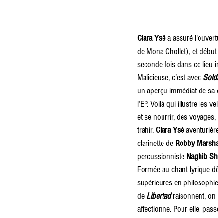
Clara Ysé
 a assuré l'ouvert
de Mona Chollet), et début 
seconde fois dans ce lieu 
Malicieuse, c’est avec 
Sold
un aperçu immédiat de sa c
l’EP. Voilà qui illustre les
et se nourrir, des voyages,
trahir. 
Clara Ysé
 aventurièr
clarinette de 
Robby Marsha
percussionniste 
Naghib S
Formée au chant lyrique dès
supérieures en philosophie
de 
Libertad
 raisonnent, on
affectionne. Pour elle, pas