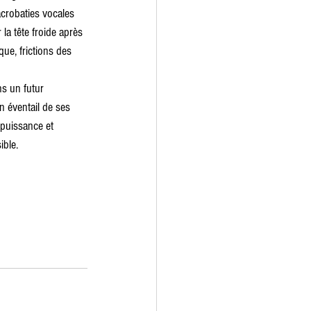
acrobaties vocales 
la tête froide après 
que, frictions des 
ns un futur 
n éventail de ses 
 puissance et 
ible.