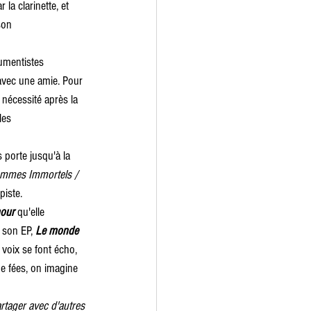
la clarinette, et 
son 
umentistes 
 avec une amie. Pour 
 nécessité après la 
les 
 porte jusqu'à la 
sommes Immortels / 
piste. 
mour
 qu'elle 
e son EP, 
Le monde 
 voix se font écho, 
de fées, on imagine 
 
rtager avec d'autres 