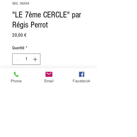
SKU : HS#04
"LE 7ème CERCLE" par
Régis Perrot
Prix
20,00 €
Quantité
*
Ajouter au panier
Phone
Email
Facebook
LIVRE PHOTOGRAPHIQUE
Après avoir présenté Régis Perrot dans le n°22
de Persona, découvrez plus en profondeur son