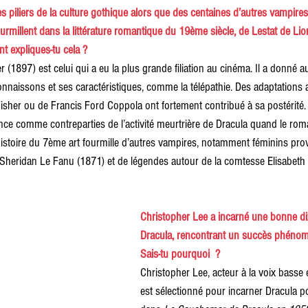
 piliers de la culture gothique alors que des centaines d’autres vampires
rmillent dans la littérature romantique du 19ème siècle, de Lestat de Lion
 expliques-tu cela ?
 (1897) est celui qui a eu la plus grande filiation au cinéma. Il a donné a
onnaissons et ses caractéristiques, comme la télépathie. Des adaptations
her ou de Francis Ford Coppola ont fortement contribué à sa postérité. E
sance comme contreparties de l’activité meurtrière de Dracula quand le roma
l’histoire du 7ème art fourmille d’autres vampires, notamment féminins prov
Sheridan Le Fanu (1871) et de légendes autour de la comtesse Elisabeth
Christopher Lee a incarné une bonne diz
Dracula, rencontrant un succès phénomé
Sais-tu pourquoi  ? 
Christopher Lee, acteur à la voix basse et
est sélectionné pour incarner Dracula po