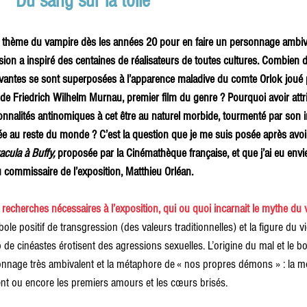
                           Du sang sur la toile
 thème du vampire dès les années 20 pour en faire un personnage ambiva
lsion a inspiré des centaines de réalisateurs de toutes cultures. Combien d
vantes se sont superposées à l’apparence maladive du comte Orlok joué
 de Friedrich Wilhelm Murnau, premier film du genre ? Pourquoi avoir attr
nalités antinomiques à cet être au naturel morbide, tourmenté par son im
e au reste du monde ? C’est la question que je me suis posée après avoir
cula à Buffy,
 proposée par la Cinémathèque française, et que j’ai eu envi
u commissaire de l’exposition, Matthieu Orléan. 
 recherches nécessaires à l’exposition, qui ou quoi incarnait le mythe du 
mbole positif de transgression (des valeurs traditionnelles) et la figure du v
 de cinéastes érotisent des agressions sexuelles. L’origine du mal et le b
onnage très ambivalent et la métaphore de « nos propres démons » : la mor
ent ou encore les premiers amours et les cœurs brisés.