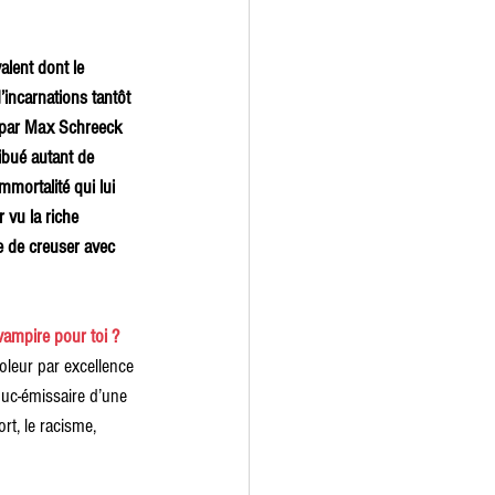
lent dont le 
’incarnations tantôt 
 par Max Schreeck 
ibué autant de 
mortalité qui lui 
 vu la riche 
e de creuser avec 
vampire pour toi ?
ioleur par excellence 
ouc-émissaire d’une 
t, le racisme, 