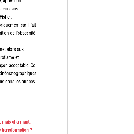
, 
après son 
stein dans 
Fisher. 
oriquement car il fait 
ition de l’obscénité 
met alors aux 
érotisme et 
façon acceptable. Ce 
s cinématographiques 
uis dans les années 
, mais charmant, 
 transformation ?