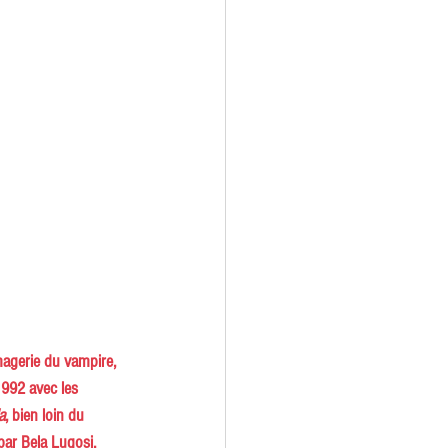
magerie du vampire, 
1992 avec les 
a
, bien loin du 
par Bela Lugosi.