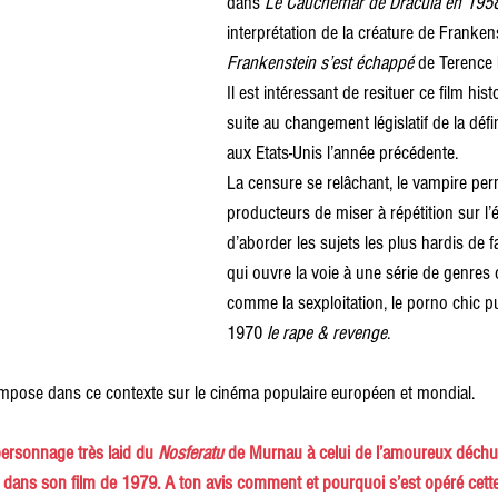
dans 
Le Cauchemar de Dracula en 1958
interprétation de la créature de Franken
Frankenstein s’est échappé 
de Terence 
Il est intéressant de resituer ce film hist
suite au changement législatif de la défin
aux Etats-Unis l’année précédente. 
La censure se 
relâchant, le vampire per
producteurs de miser à répétition sur l’
d’aborder les sujets les plus hardis de 
qui ouvre la voie à une série de genre
comme la sexploitation, le porno chic p
1970 
le rape & revenge
. 
mpose dans ce contexte sur le cinéma populaire européen et mondial.
ersonnage très laid du
 Nosferatu 
de Murnau à celui de l’amoureux déchu
ans son film de 1979. A ton avis comment et pourquoi s’est opéré cette