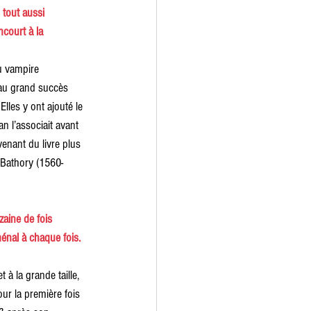
 tout aussi 
court à la 
u vampire 
 au grand succès 
lles y ont ajouté le 
n l’associait avant 
enant du livre plus 
 Bathory (1560-
aine de fois 
nal à chaque fois. 
 à la grande taille, 
ur la première fois 