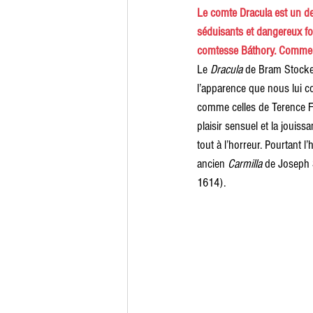
Le comte Dracula est un des
séduisants et dangereux fou
comtesse Báthory. Comment
Le 
Dracula
 de Bram Stocker
l’apparence que nous lui c
comme celles de Terence Fis
plaisir sensuel et la jouis
tout à l’horreur. Pourtant 
ancien 
Carmilla
 de Joseph 
1614).