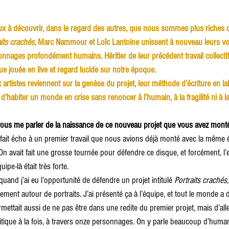
ux à découvrir, dans le regard des autres, que nous sommes plus riches
aits crachés
, Marc Nammour et Loïc Lantoine unissent à nouveau leurs vo
onnages profondément humains. Héritier de leur précédent travail collectif
e jouée en live et regard lucide sur notre époque.
 artistes reviennent sur la genèse du projet, leur méthode d’écriture en lab
e d’habiter un monde en crise sans renoncer à l’humain, à la fragilité ni à l
us me parler de la naissance de ce nouveau projet que vous avez mont
 fait écho à un premier travail que nous avions déjà monté avec la même 
 On avait fait une grosse tournée pour défendre ce disque, et forcément, l’
pe-là était très forte.
uand j’ai eu l’opportunité de défendre un projet intitulé 
Portraits crachés
ment autour de portraits. J’ai présenté ça à l’équipe, et tout le monde a d
ettait aussi de ne pas être dans une redite du premier projet, mais d’all
itique à la fois, à travers onze personnages. On y parle beaucoup d’humani