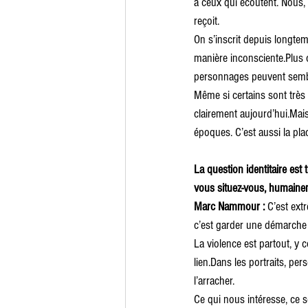
à ceux qui écoutent. Nous,
reçoit.
On s’inscrit depuis longt
manière 
inconsciente.Plus
 
personnages peuvent sembl
Même si certains sont très
clairement aujourd’hui.Mais 
époques. C’est aussi la pla
La question identitaire es
vous situez-vous, humain
Marc Nammour : 
C’est ext
c’est garder une démarche h
La violence est partout, y
lien.Dans les portraits, pers
l’arracher.
Ce qui nous intéresse, ce s