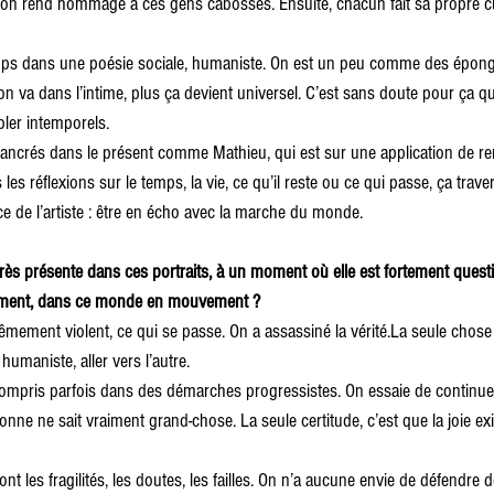
 on rend hommage à ces gens cabossés. Ensuite, chacun fait sa propre cui
emps dans une poésie sociale, humaniste. On est un peu comme des épong
on va dans l’intime, plus ça devient universel. C’est sans doute pour ça qu
er intemporels.
 ancrés dans le présent comme Mathieu, qui est sur une application de ren
les réflexions sur le temps, la vie, ce qu’il reste ou ce qui passe, ça trave
ce de l’artiste : être en écho avec la marche du monde.
t très présente dans ces portraits, à un moment où elle est fortement que
ement, dans ce monde en mouvement ?
rêmement violent, ce qui se passe. On a assassiné la 
vérité.La
 seule chose 
umaniste, aller vers l’autre.
 compris parfois dans des démarches progressistes. On essaie de continuer
onne ne sait vraiment grand-chose. La seule certitude, c’est que la joie existe
ont les fragilités, les doutes, les failles. On n’a aucune envie de défendre