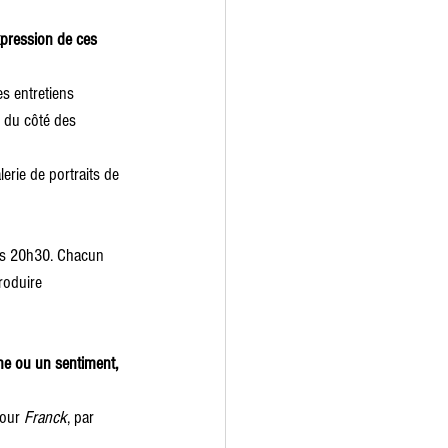
xpression de ces 
es entretiens 
s du côté des 
erie de portraits de 
s 
20h30
. Chacun 
troduire 
ne ou un sentiment, 
our 
Franck
, par 