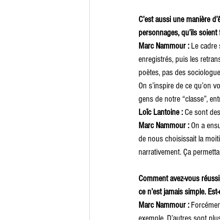
C’est aussi une manière d’ê
personnages, qu’ils soient f
Marc Nammour : 
Le cadre s
enregistrés, puis les retra
poètes, pas des sociologue
On s’inspire de ce qu’on voi
gens de notre “classe”, entr
Loïc Lantoine : 
Ce sont des
Marc Nammour : 
On a ensu
de nous choisissait la moiti
narrativement. Ça permettai
Comment avez-vous réussi à 
ce n’est jamais simple. Est
Marc Nammour : 
Forcément
exemple. D’autres sont plus