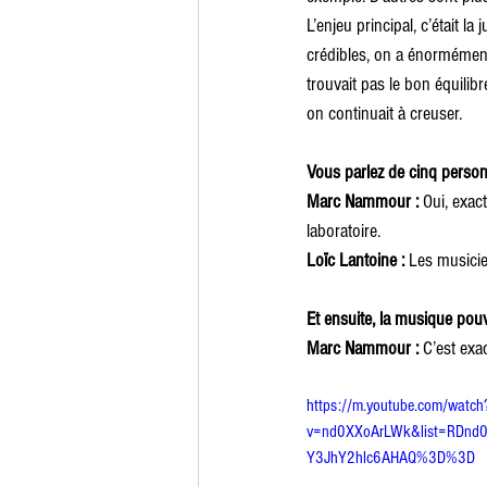
L’enjeu principal, c’était 
crédibles, on a énormément 
trouvait pas le bon équilibre
on continuait à creuser.
Vous parlez de cinq personn
Marc Nammour : 
Oui, exac
laboratoire.
Loïc Lantoine : 
Les musicie
Et ensuite, la musique pouva
Marc Nammour : 
C’est exac
https://m.youtube.com/watch
v=nd0XXoArLWk&list=RDnd
Y3JhY2hlc6AHAQ%3D%3D