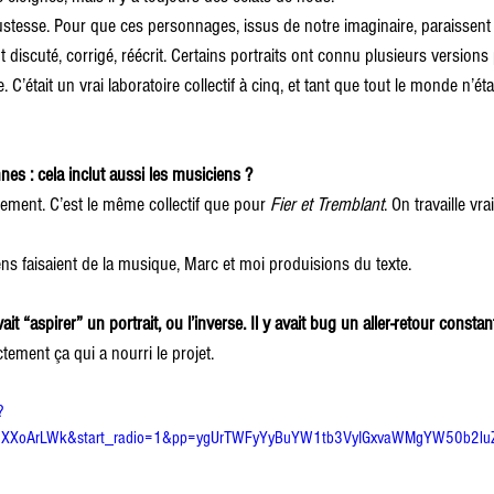
la justesse. Pour que ces personnages, issus de notre imaginaire, paraissent
discuté, corrigé, réécrit. Certains portraits ont connu plusieurs versions
. C’était un vrai laboratoire collectif à cinq, et tant que tout le monde n’ét
es : cela inclut aussi les musiciens ?
tement. C’est le même collectif que pour 
Fier et Tremblant
. On travaille v
ns faisaient de la musique, Marc et moi produisions du texte.
it “aspirer” un portrait, ou l’inverse. Il y avait bug un aller-retour constan
tement ça qui a nourri le projet.
?
0XXoArLWk&start_radio=1&pp=ygUrTWFyYyBuYW1tb3VyIGxvaWMgYW50b2l