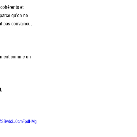
 cohérents et 
 parce qu’on ne 
ait pas convaincu, 
raiment comme un 
t.
uZSBwb3J0cmFpdHMg