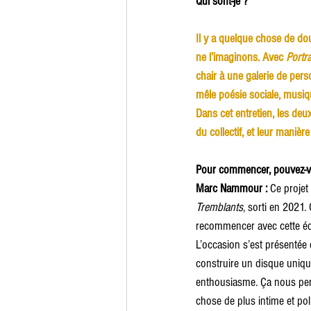
Qui sont-je ?
Il y a quelque chose de do
ne l’imaginons. Avec 
Portr
chair à une galerie de pers
mêle poésie sociale, musiqu
Dans cet entretien, les deux
du collectif, et leur manièr
Pour commencer, pouvez-vo
Marc Nammour : 
Ce projet
Tremblants
, sorti en 2021.
recommencer avec cette équi
L’occasion s’est présentée q
construire un disque unique
enthousiasme. Ça nous perm
chose de plus intime et pol