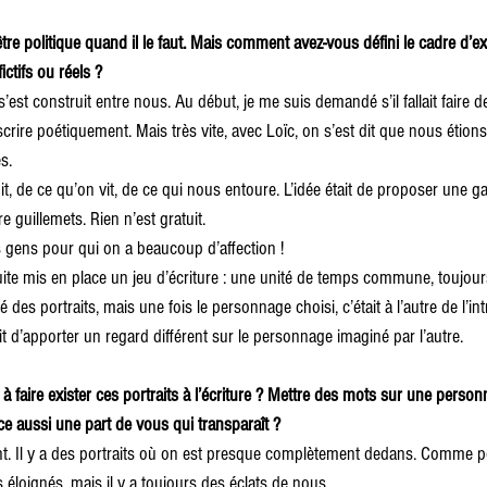
tre politique quand il le faut. Mais comment avez-vous défini le cadre d’e
ictifs ou réels ?
’est construit entre nous. Au début, je me suis demandé s’il fallait faire d
nscrire poétiquement. Mais très vite, avec Loïc, on s’est dit que nous étion
s.
t, de ce qu’on vit, de ce qui nous entoure. L’idée était de proposer une gal
e guillemets. Rien n’est gratuit.
 gens pour qui on a beaucoup d’affection ! 
ite mis en place un jeu d’écriture : une unité de temps commune, toujour
é des portraits, mais une fois le personnage choisi, c’était à l’autre de l’in
t d’apporter un regard différent sur le personnage imaginé par l’autre.
faire exister ces portraits à l’écriture ? Mettre des mots sur une person
-ce aussi une part de vous qui transparaît ?
. Il y a des portraits où on est presque complètement dedans. Comme p
 éloignés, mais il y a toujours des éclats de nous.