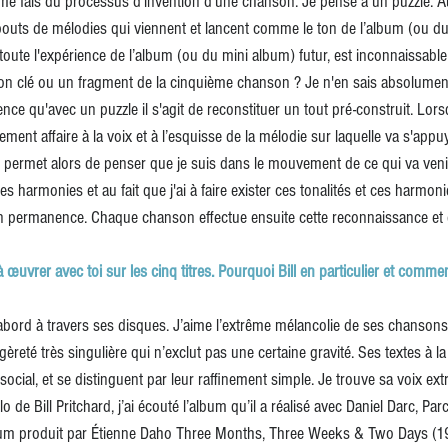
 me fais du processus d’invention d’une chanson. Je pense à un puzzle. A
outs de mélodies qui viennent et lancent comme le ton de l’album (ou du
t toute l'expérience de l’album (ou du mini album) futur, est inconnaissabl
nson clé ou un fragment de la cinquième chanson ? Je n'en sais absolument r
érence qu'avec un puzzle il s'agit de reconstituer un tout pré-construit. L
ement affaire à la voix et à l’esquisse de la mélodie sur laquelle va s'appuye
 permet alors de penser que je suis dans le mouvement de ce qui va venir
es harmonies et au fait que j'ai à faire exister ces tonalités et ces harmonie
en permanence. Chaque chanson effectue ensuite cette reconnaissance et ce
à œuvrer avec toi sur les cinq titres. Pourquoi Bill en particulier et commen
’abord à travers ses disques. J’aime l’extrême mélancolie de ses chansons
égèreté très singulière qui n’exclut pas une certaine gravité. Ses textes à la
social, et se distinguent par leur raffinement simple. Je trouve sa voix ext
 de Bill Pritchard, j’ai écouté l’album qu’il a réalisé avec Daniel Darc, Pa
lbum produit par Étienne Daho Three Months, Three Weeks & Two Days (19