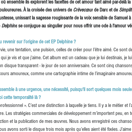
où ensemble ils explorent les facettes de cet amour tant aimé par-delà la
ouloureures. À la croisée des univers de 
Crèvecœur
 de Darc et de 
Simplif
e justesse, unissant la sagesse rougissante de la voix sensible de Samuel à
 
Delphine
 se conjugue au singulier pour nous offrir une ode à l'amour vér
 revenir sur l’origine de cet EP Delphine ?
e, une tentation, une pulsion, celles de créer pour l’être aimé. Ce sont d
ui je vis et que j’aime. Cet album est un cadeau que je lui destinais, je lui a
 un disque transparent - le jour de son anniversaire. Ce sont cinq chansons
cours amoureux, comme une cartographie intime de l’imaginaire amoure
essemble à une urgence, une nécessité, puisqu'il sort quelques mois seul
i cette temporalité là ?
fessionnel ». C’est une distinction à laquelle je tiens. Il y a le métier et l’a
bre. Les stratégies commerciales de développement m’importent peu, en to
ction et la publication de mes œuvres. Nous avons enregistré ces chanson
ous avons sorti le disque trois mois après qu’elles aient été fixées. J’aime