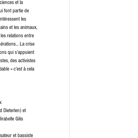
ciences et la 
i font partie de 
ntéressent les 
mains et les animaux, 
les relations entre 
érations... La crise 
ons qui s’appuient 
tes, des activistes 
able » c’est à cela 
x
. 
 Dieterlen) et 
rabelle Gilis 
ateur et bassiste 