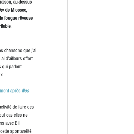
 raison, au-dessus 
ier
 de Miossec, 
 la fougue rêveuse 
itable.
es chansons que j’ai 
i d’ailleurs offert 
 qui parlent 
ux…
ement après 
Nos 
ctivité de faire des 
ut cas elles ne 
s avec Bill 
 cette spontanéité.