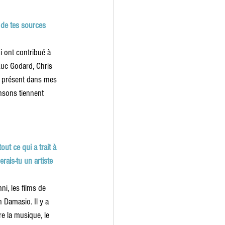
 de tes sources 
i ont contribué à 
Luc Godard, Chris 
et présent dans mes 
nsons tiennent 
out ce qui a trait à 
erais-tu un artiste 
i, les films de 
n Damasio. Il y a 
re la musique, le 