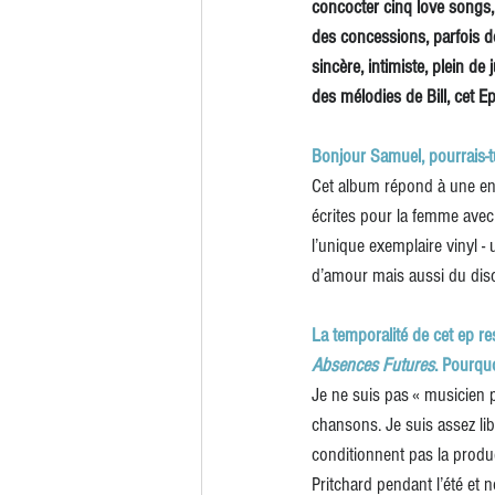
concocter cinq love songs, 
des concessions, parfois d
sincère, intimiste, plein d
des mélodies de Bill, cet Ep
Bonjour Samuel, pourrais-tu
Cet album répond à une envi
écrites pour la femme avec q
l’unique exemplaire vinyl -
d’amour mais aussi du dis
La temporalité de cet ep r
Absences Futures
. Pourquo
Je ne suis pas « musicien pro
chansons. Je suis assez li
conditionnent pas la produ
Pritchard pendant l’été et n