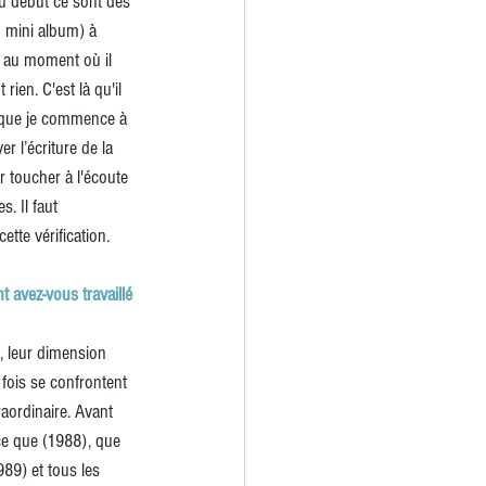
u début ce sont des 
 mini album) à 
e au moment où il 
ien. C'est là qu'il 
orsque je commence à 
r l’écriture de la 
 toucher à l'écoute 
s. Il faut 
tte vérification.
t avez-vous travaillé 
, leur dimension 
 fois se confrontent 
raordinaire. Avant 
rce que (1988), que 
89) et tous les 