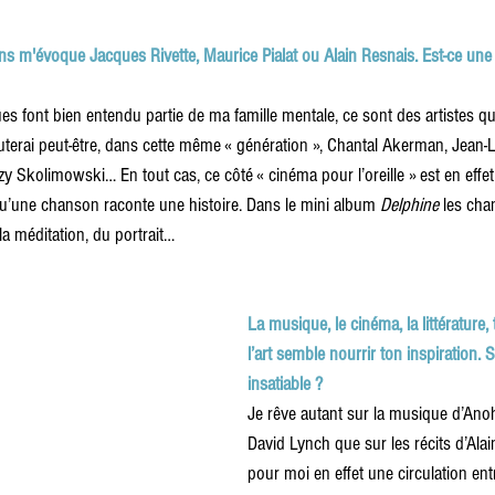
ns m'évoque Jacques Rivette, Maurice Pialat ou Alain Resnais. Est-ce une
s font bien entendu partie de ma famille mentale, ce sont des artistes qu
outerai peut-être, dans cette même « génération », Chantal Akerman, Jean-
y Skolimowski… En tout cas, ce côté « cinéma pour l’oreille » est en eff
qu’une chanson raconte une histoire. Dans le mini album 
Delphine
 les cha
la méditation, du portrait…
La musique, le cinéma, la littérature, t
l’art semble nourrir ton inspiration. S
insatiable ?
Je rêve autant sur la musique d’Anohn
David Lynch que sur les récits d’Alai
pour moi en effet une circulation ent