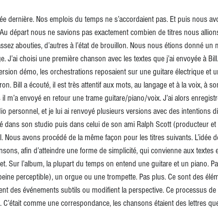
e dernière. Nos emplois du temps ne s’accordaient pas. Et puis nous av
Au départ nous ne savions pas exactement combien de titres nous allions r
sez abouties, d’autres à l’état de brouillon. Nous nous étions donné un 
e. J’ai choisi une première chanson avec les textes que j’ai envoyée à Bill. C
version démo, les orchestrations reposaient sur une guitare électrique et
n. Bill a écouté, il est très attentif aux mots, au langage et à la voix, à s
s il m’a envoyé en retour une trame guitare/piano/voix. J’ai alors enregistré
personnel, et je lui ai renvoyé plusieurs versions avec des intentions di
llé dans son studio puis dans celui de son ami Ralph Scott (producteur et
al. Nous avons procédé de la même façon pour les titres suivants. L’idée de 
ansons, afin d’atteindre une forme de simplicité, qui convienne aux textes e
t. Sur l’album, la plupart du temps on entend une guitare et un piano. Parf
peine perceptible), un orgue ou une trompette. Pas plus. Ce sont des élé
ent des événements subtils ou modifient la perspective. Ce processus de c
e. C’était comme une correspondance, les chansons étaient des lettres q