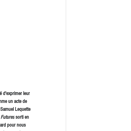
 d'exprimer leur 
mme un acte de 
a Samuel Lequette 
 Futures
 sorti en 
hard pour nous 