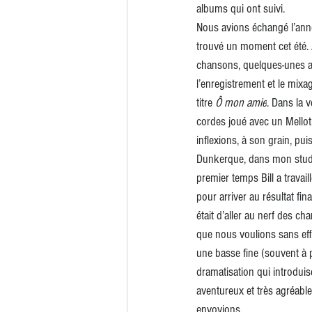
albums qui ont suivi.
Nous avions échangé l’anné
trouvé un moment cet été. 
chansons, quelques-unes as
l’enregistrement et le mixag
titre 
Ô mon amie
. Dans la 
cordes joué avec un Mellotro
inflexions, à son grain, pui
Dunkerque, dans mon studio 
premier temps Bill a travai
pour arriver au résultat fin
était d’aller au nerf des ch
que nous voulions sans effe
une basse fine (souvent à 
dramatisation qui introduis
aventureux et très agréabl
envoyions.