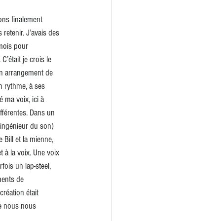
ons finalement 
etenir. J’avais des 
mois pour 
’était je crois le 
 un arrangement de 
on rythme, à ses 
 ma voix, ici à 
fférentes. Dans un 
 ingénieur du son) 
Bill et la mienne, 
t à la voix. Une voix 
ois un lap-steel, 
ments de 
réation était 
ue nous nous 