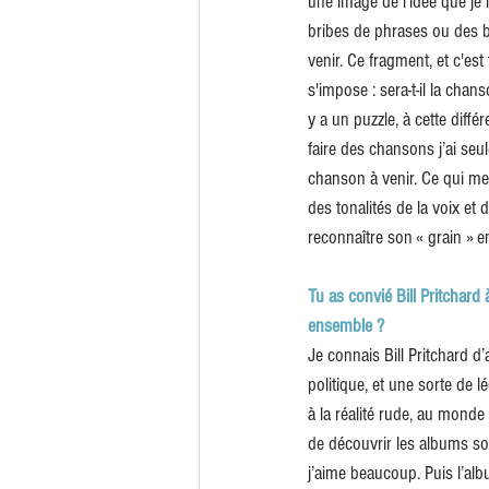
une image de l’idée que je
bribes de phrases ou des b
venir. Ce fragment, et c'es
s'impose : sera-t-il la cha
y a un puzzle, à cette diff
faire des chansons j’ai seul
chanson à venir. Ce qui me
des tonalités de la voix et d
reconnaître son « grain » 
Tu as convié Bill Pritchard 
ensemble ?
Je connais Bill Pritchard d
politique, et une sorte de l
à la réalité rude, au monde 
de découvrir les albums solo
j’aime beaucoup. Puis l’a