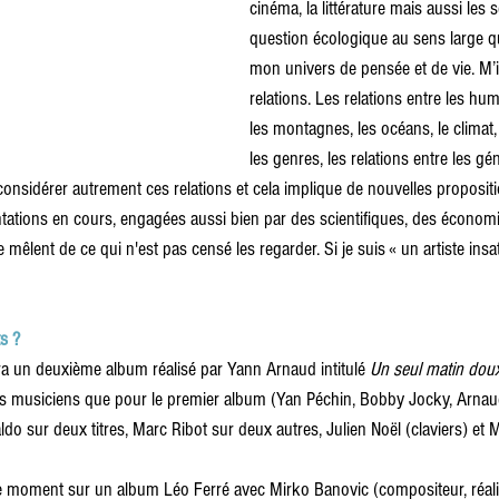
cinéma, la littérature mais aussi les s
question écologique au sens large qu
mon univers de pensée et de vie. M’i
relations. Les relations entre les hu
les montagnes, les océans, le climat, 
les genres, les relations entre les gén
nsidérer autrement ces relations et cela implique de nouvelles propositi
tations en cours, engagées aussi bien par des scientifiques, des économis
 mêlent de ce qui n'est pas censé les regarder. Si je suis « un artiste insati
ts ?
ra un deuxième album réalisé par Yann Arnaud intitulé 
Un seul matin dou
mes musiciens que pour le premier album (Yan Péchin, Bobby Jocky, Arnaud
do sur deux titres, Marc Ribot sur deux autres, Julien Noël (claviers) et Mi
ce moment sur un album Léo Ferré avec Mirko Banovic (compositeur, réalis